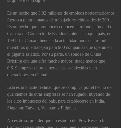
largo de medio siglo?
Es un hecho que 3.82 millones de empleos norteamericanos
fueron a parar a manos de trabajadores chinos desde 2001.
Es un hecho que muy pocos conocen la refundación de la
Cámara de Comercio de Estados Unidos en aquel país, en
1991. La Cámara tiene en la actualidad unos cuatro mil
miembros que trabajan para 900 compañías que operan en
el gigante asiático. Por su parte, un sondeo de China
Briefing cita una cifra mucho mayor: ¡nada menos que
8,619 empresas norteamericanas establecidas y en
operaciones en China!
Esta es una triste realidad que se complica por el hecho de
que cientos de otras empresas se han fugado, huyendo de
los altos impuestos del país, para establecerse en India,
Singapur, Taiwan, Vietnam y Filipinas.
No es de sorprender que un estudio del Pew Research
Center haya revelado que la clase media norteamericana