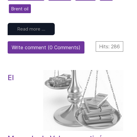
Brent oil
Read more …
Hits: 286
Write comment (0 Comments)
El