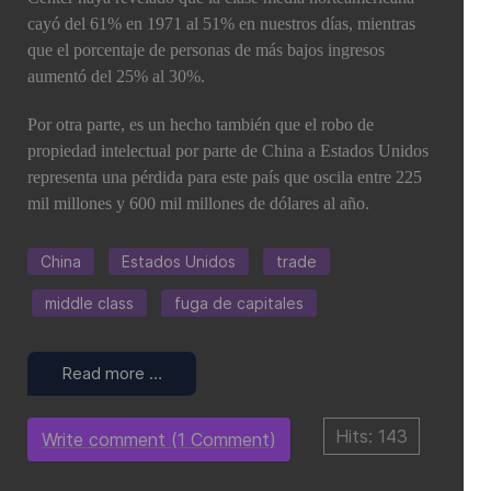
cayó del 61% en 1971 al 51% en nuestros días, mientras
que el porcentaje de personas de más bajos ingresos
aumentó del 25% al 30%.
Por otra parte, es un hecho también que el robo de
propiedad intelectual por parte de China a Estados Unidos
representa una pérdida para este país que oscila entre 225
mil millones y 600 mil millones de dólares al año.
China
Estados Unidos
trade
middle class
fuga de capitales
Read more …
Hits: 143
Write comment (1 Comment)