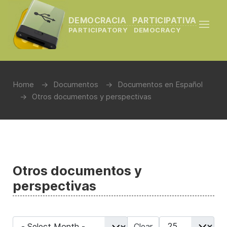
DEMOCRACIA PARTICIPATIVA
PARTICIPATORY DEMOCRACY
Home
Documentos
Documentos en Español
Otros documentos y perspectivas
Otros documentos y
perspectivas
- Select Month -
Display #
Clear