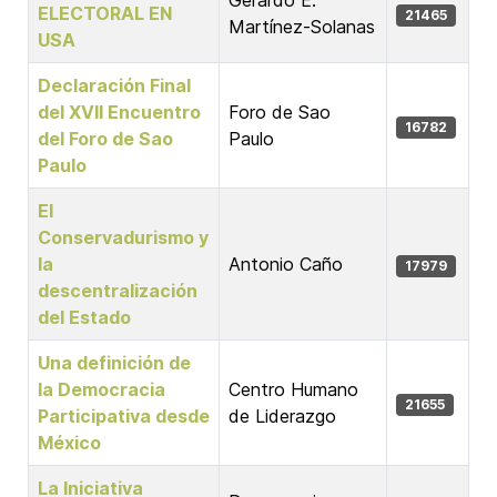
Gerardo E.
ELECTORAL EN
21465
Martínez-Solanas
USA
Declaración Final
del XVII Encuentro
Foro de Sao
16782
del Foro de Sao
Paulo
Paulo
El
Conservadurismo y
la
Antonio Caño
17979
descentralización
del Estado
Una definición de
la Democracia
Centro Humano
21655
Participativa desde
de Liderazgo
México
La Iniciativa