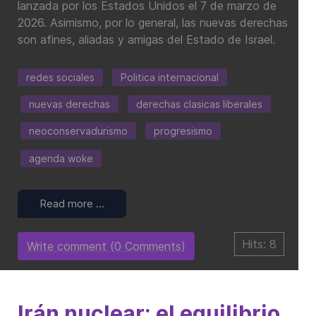
lanzada por los Estados Unidos el 7 de marzo de
2026. Asimismo, por lo general, las nuevas derechas
son afines, aliadas y amigas del Estado de Israel.
redes sociales
Politica internacional
nuevas derechas
derechas clasicas liberales
neoconservadurismo
progresismo
agenda woke
Read more …
Hits: 8
Write comment (0 Comments)
Irán nuclear: el equilibrio