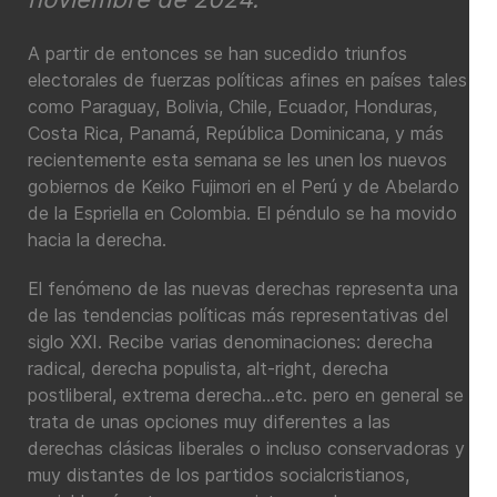
A partir de entonces se han sucedido triunfos
electorales de fuerzas políticas afines en países tales
como Paraguay, Bolivia, Chile, Ecuador, Honduras,
Costa Rica, Panamá, República Dominicana, y más
recientemente esta semana se les unen los nuevos
gobiernos de Keiko Fujimori en el Perú y de Abelardo
de la Espriella en Colombia. El péndulo se ha movido
hacia la derecha.
El fenómeno de las nuevas derechas representa una
de las tendencias políticas más representativas del
siglo XXI. Recibe varias denominaciones: derecha
radical, derecha populista, alt-right, derecha
postliberal, extrema derecha…etc. pero en general se
trata de unas opciones muy diferentes a las
derechas clásicas liberales o incluso conservadoras y
muy distantes de los partidos socialcristianos,