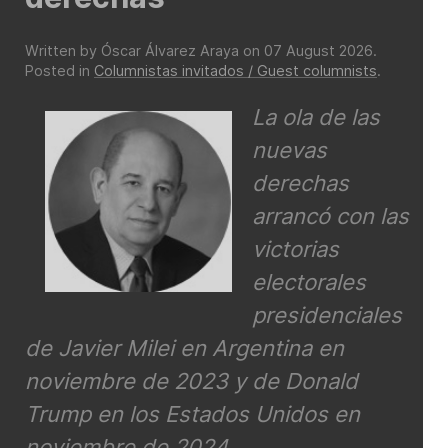
Written by Óscar Álvarez Araya on
07 August 2026
.
Posted in
Columnistas invitados / Guest columnists
.
La ola de las
nuevas
derechas
arrancó con las
victorias
electorales
presidenciales
de Javier Milei en Argentina en
noviembre de 2023 y de Donald
Trump en los Estados Unidos en
noviembre de 2024.