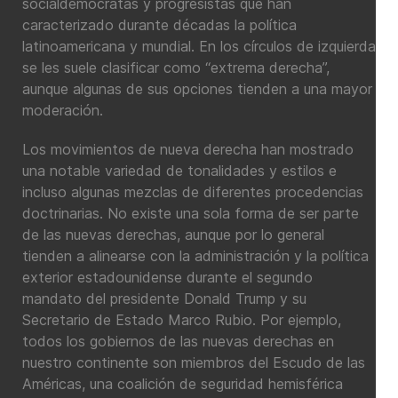
socialdemócratas y progresistas que han
caracterizado durante décadas la política
latinoamericana y mundial. En los círculos de izquierda
se les suele clasificar como “extrema derecha”,
aunque algunas de sus opciones tienden a una mayor
moderación.
Los movimientos de nueva derecha han mostrado
una notable variedad de tonalidades y estilos e
incluso algunas mezclas de diferentes procedencias
doctrinarias. No existe una sola forma de ser parte
de las nuevas derechas, aunque por lo general
tienden a alinearse con la administración y la política
exterior estadounidense durante el segundo
mandato del presidente Donald Trump y su
Secretario de Estado Marco Rubio. Por ejemplo,
todos los gobiernos de las nuevas derechas en
nuestro continente son miembros del Escudo de las
Américas, una coalición de seguridad hemisférica