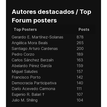
Autores destacados / Top
Forum posters
Top Posters
Posts
Gerardo E. Martínez-Solanas
878
Angélica Mora Beals
265
Santiago Arturo Cardenas
200
Pedro Corzo
189
Carlos Sánchez Berzaín
163
Abelardo Pérez García
159
Miguel Saludes
157
Francisco Porto
142
Democracia Participativa
140
Darío Acevedo Carmona
111
Eugenio R. Balari †
107
Julio M. Shiling
104