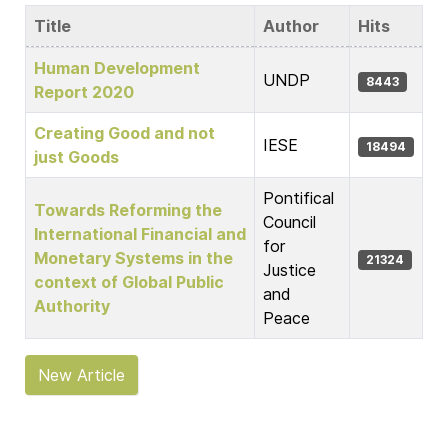
Title
Author
Hits
Articles
Human Development
UNDP
8443
Report 2020
Creating Good and not
IESE
18494
just Goods
Pontifical
Towards Reforming the
Council
International Financial and
for
Monetary Systems in the
21324
Justice
context of Global Public
and
Authority
Peace
New Article