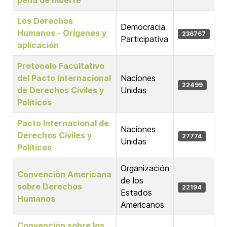
pena de muerte
Los Derechos
Democracia
Humanos - Orígenes y
236767
Participativa
aplicación
Protocolo Facultativo
del Pacto Internacional
Naciones
22499
de Derechos Civiles y
Unidas
Políticos
Pacto Internacional de
Naciones
Derechos Civiles y
27774
Unidas
Políticos
Organización
Convención Americana
de los
sobre Derechos
22194
Estados
Humanos
Americanos
Convención sobre los