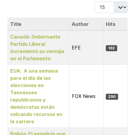
Display #
Title
Author
Hits
Articles
Canadá: Gobernante
Partido Liberal
EFE
162
incrementó su ventaja
en el Parlamento
EUA: A una semana
para el día de las
elecciones en
Tennessee
FOX News
290
republicanos y
demócratas están
volcando recursos en
la carrera
Bolivia: El expolicía que