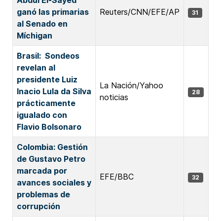
Abdul El-Sayed
ganó las primarias
Reuters/CNN/EFE/AP
31
al Senado ‌en
Míchigan
Brasil: Sondeos
revelan al
presidente Luiz
La Nación/Yahoo
Inacio Lula da Silva
28
noticias
prácticamente
igualado con
Flavio Bolsonaro
Colombia: Gestión
de Gustavo Petro
marcada por
EFE/BBC
32
avances sociales y
problemas de
corrupción