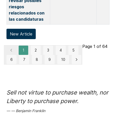
revisar posibles
riesgos
relacionados con
las candidaturas
New Article
Page 1 of 64
1
2
3
4
5
6
7
8
9
10
Sell not virtue to purchase wealth, nor
Liberty to purchase power.
Benjamin Franklin