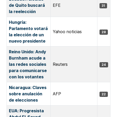
de Quito buscará
EFE
31
la reelección
Hungría:
Parlamento votará
Yahoo noticias
28
la elección de un
nuevo presidente
Reino Unido: Andy
‌Burnham acude a
las redes sociales
Reuters
24
para comunicarse
con los votantes
Nicaragua: Claves
sobre anulación
AFP
22
de elecciones
EUA: Progresista