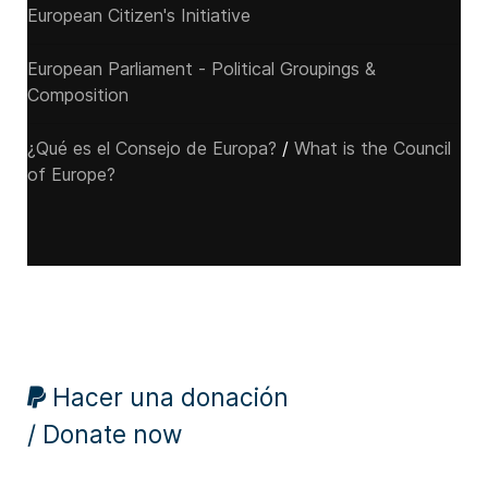
European Citizen's Initiative
European Parliament - Political Groupings &
Composition
¿Qué es el Consejo de Europa?
/
What is the Council
of Europe?
Hacer una donación
/ Donate now