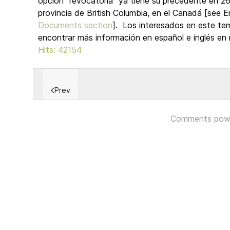
opción "revocatoria" ya tiene su precedente en 2
provincia de British Columbia, en el Canadá [see En
Documents section
]. Los interesados en este te
encontrar más información en español e inglés en 
Hits: 42154
Prev
Previous article: Los siete pecados capitales del li
Comments pow