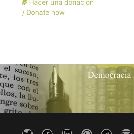
Hacer una donación
/ Donate now