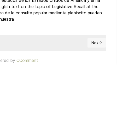
6 estados de los Estados Unidos de América y en la
glish text on the topic of Legislative Recall at the
ma de la consulta popular mediante plebiscito pueden
nuestra
Next
Next article: 
derazgo
ered by
CComment