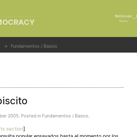
Noticias
EMOCRACY
News
Fundamentos / Basics
iscito
ber 2005
. Posted in
Fundamentos / Basics
.
ts section
]
onsulta popular ensayados hasta el momento por los