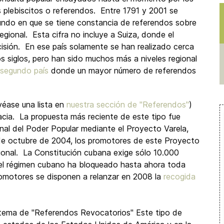
plebiscitos o referendos. Entre 1791 y 2001 se
undo en que se tiene constancia de referendos sobre
egional. Esta cifra no incluye a Suiza, donde el
isión. En ese país solamente se han realizado cerca
dos siglos, pero han sido muchos más a niveles regional
segundo país
donde un mayor número de referendos
(véase una lista en
nuestra sección de "Referendos"
)
acia. La propuesta más reciente de este tipo fue
al del Poder Popular mediante el Proyecto Varela,
 de octubre de 2004, los promotores de este Proyecto
onal. La Constitución cubana exige sólo 10.000
ro el régimen cubano ha bloqueado hasta ahora toda
romotores se disponen a relanzar en 2008 la
recogida
stema de "Referendos Revocatorios" Este tipo de