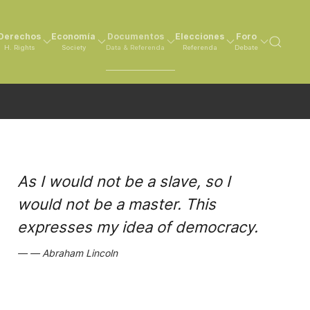
Derechos
Economía
Documentos
Elecciones
Foro
H. Rights
Society
Data & Referenda
Referenda
Debate
As I would not be a slave, so I
would not be a master. This
expresses my idea of democracy.
Abraham Lincoln