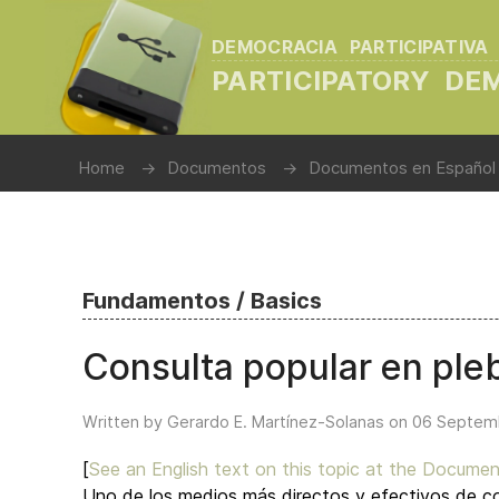
DEMOCRACIA PARTICIPATIVA
PARTICIPATORY D
Home
Documentos
Documentos en Español
Fundamentos / Basics
Consulta popular en pleb
Written by Gerardo E. Martínez-Solanas on
06 Septem
[
See an English text on this topic at the Documen
Uno de los medios más directos y efectivos de c