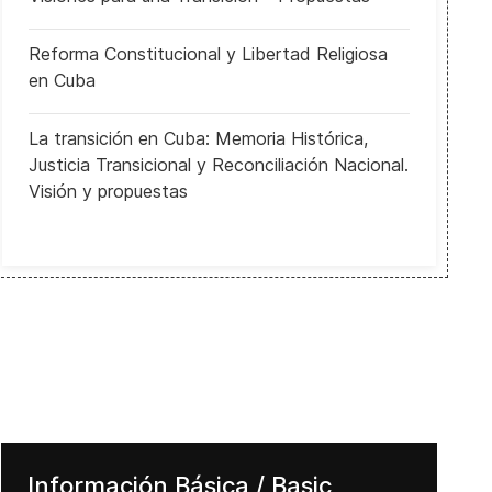
Reforma Constitucional y Libertad Religiosa
en Cuba
La transición en Cuba: Memoria Histórica,
Justicia Transicional y Reconciliación Nacional.
Democracy as a participatory concept
Visión y propuestas
Información Básica / Basic