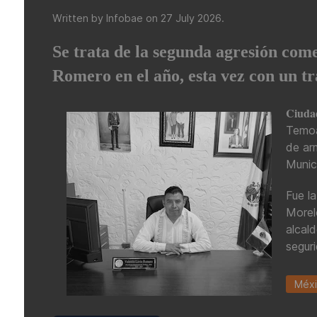
Written by Infobae on
27 July 2026
.
Se trata de la segunda agresión com
Romero en el año, esta vez con un tr
Ciudad
Temoa
de arm
Munic
Fue l
Morel
alcal
segur
Méx