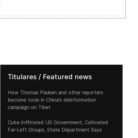
Titulares / Featured news
How Thomas Pauken and other reporters
become tools in China’s disinformation
campaign on Tibet
Cuba Infiltrated US Government, Cultivated
Far-Left Groups, State Department Says