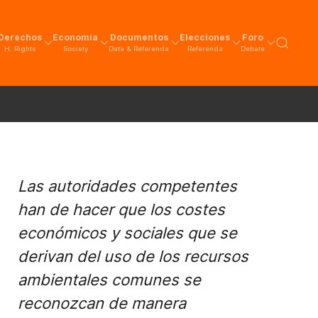
Derechos
Economía
Documentos
Elecciones
Foro
H. Rights
Society
Data & Referenda
Referenda
Debate
Las autoridades competentes
han de hacer que los costes
económicos y sociales que se
derivan del uso de los recursos
ambientales comunes se
reconozcan de manera