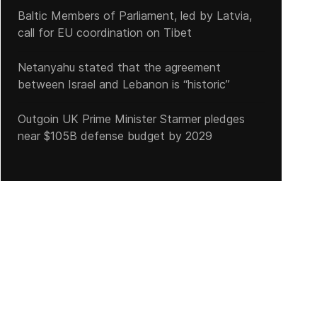
Baltic Members of Parliament, led by Latvia,
call for EU coordination on Tibet
Netanyahu stated that the agreement
between Israel and Lebanon is “historic”
Outgoin UK Prime Minister Starmer pledges
near $105B defense budget by 2029