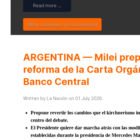
Read more …
Write comment (0 Comments)
ARGENTINA — Milei prep
reforma de la Carta Orgá
Banco Central
Written by La Nación on
01 July 2026
.
Propone revertir los cambios que el kirchnerismo im
centro del debate.
El Presidente quiere dar marcha atrás con las modif
establecidas durante la presidencia de Mercedes Ma