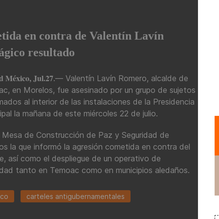
etida en contra de Valentín Lavín
ágico resultado
 México, Jul.27
.— Valentín Lavín Romero, alcalde de
c, en Morelos, fue asesinado por un grupo de sujetos
ados al interior de las instalaciones de la Presidencia
ipal la mañana de este miércoles 22 de julio.
a Mesa de Construcción de Paz y Seguridad de
os la que informó la agresión cometida en contra del
de, así como el despliegue de un operativo de
idad tanto en Temoac como en municipios aledaños.
ico
carteles antigubernamentales