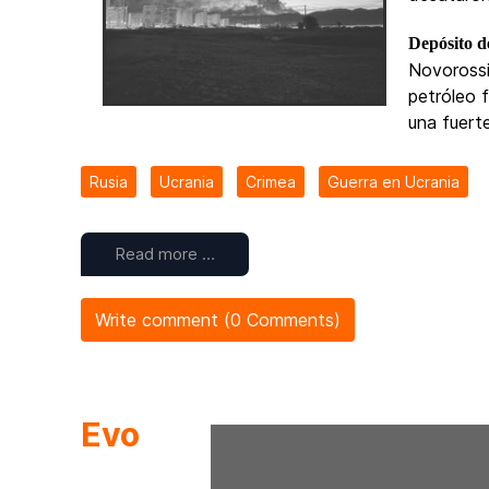
Depósito 
Novorossi
petróleo 
una fuert
Rusia
Ucrania
Crimea
Guerra en Ucrania
Read more …
Write comment (0 Comments)
Evo