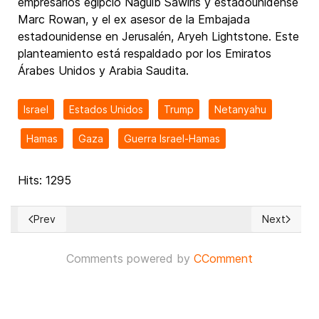
empresarios egipcio Naguib Sawiris y estadounidense
Marc Rowan, y el ex asesor de la Embajada
estadounidense en Jerusalén, Aryeh Lightstone. Este
planteamiento está respaldado por los Emiratos
Árabes Unidos y Arabia Saudita.
Israel
Estados Unidos
Trump
Netanyahu
Hamas
Gaza
Guerra Israel-Hamas
Hits: 1295
Prev
Next
Previous article: Si cede Hamás, gana Palestina
Next article
Comments powered by
CComment