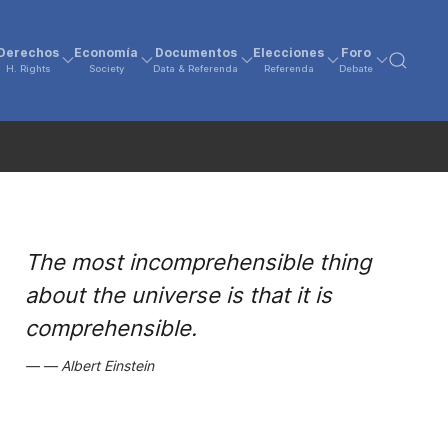
Derechos
Economía
Documentos
Elecciones
Foro
H. Rights
Society
Data & Referenda
Referenda
Debate
The most incomprehensible thing
about the universe is that it is
comprehensible.
Albert Einstein