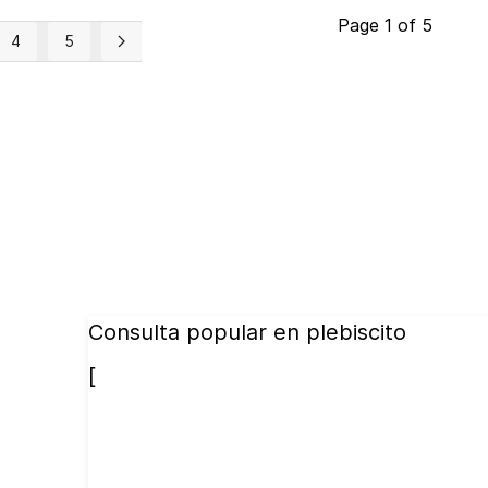
Page 1 of 5
4
5
Consulta popular en plebiscito
[