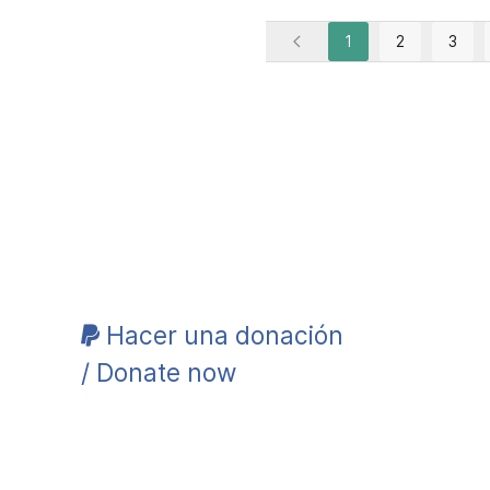
1
2
3
Hacer una donación
/ Donate now