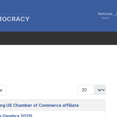
Noticias
EMOCRACY
News
Display #
ar
ing US Chamber of Commerce affiliate
de Ginebra 2025!