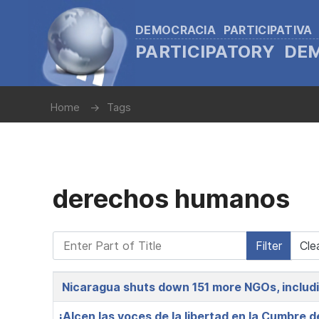
DEMOCRACIA PARTICIPATIVA
PARTICIPATORY D
Home
Tags
derechos humanos
Enter Part of Title
Filter
Cle
Title
Nicaragua shuts down 151 more NGOs, includ
¡Alcen las voces de la libertad en la Cumbre 