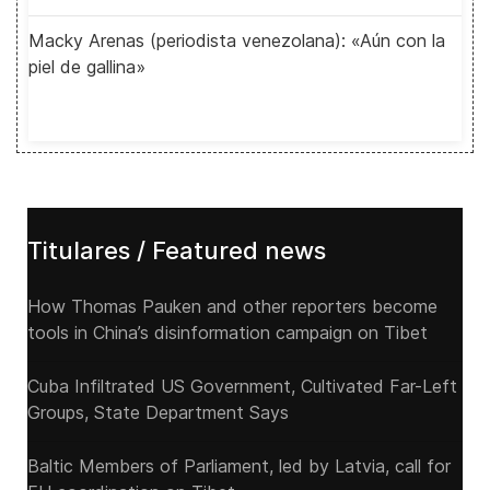
Macky Arenas (periodista venezolana): «Aún con la
piel de gallina»
Titulares / Featured news
How Thomas Pauken and other reporters become
tools in China’s disinformation campaign on Tibet
Cuba Infiltrated US Government, Cultivated Far-Left
Groups, State Department Says
Baltic Members of Parliament, led by Latvia, call for