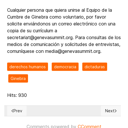
Cualquier persona que quiera unirse al Equipo de la
Cumbre de Ginebra como voluntario, por favor
solicite enviándonos un correo electrónico con una
copia de su currículum a
secretariat@genevasummit.org. Para consultas de los
medios de comunicación y solicitudes de entrevistas,
comuníquese con media@genevasummit.org.
derechos humanos
democracia
dictaduras
Ginebra
Hits: 930
Prev
Next
Previous article: Naturpaz puede aportar a la economía circ
Next article
Comments powered by
CComment