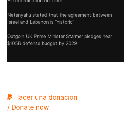
EU coordination on Tibet
Netanyahu stated that the agreement between
Israel and Lebanon is “historic”
Outgoin UK Prime Minister Starmer pledges near
$105B defense budget by 2029
Hacer una donación
/ Donate now