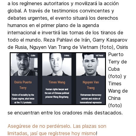
a los regímenes autoritarios y movilizará la acción
global. A través de testimonios convincentes y
debates urgentes, el evento situará los derechos
humanos en el primer plano de la agenda
internacional e invertirá las tornas de los tiranos de
todo el mundo. Reza Pahlavi de Irán, Garry Kasparov
de Rusia, Nguyen Van Trang de Vietnam (foto), Osiris
Puerto
Terry de
Cuba
(foto) y
Times
Wang de
China
(foto)
se encuentran entre los oradores más destacados.
Asegúrese de no perdérselo. Las plazas son
limitadas, ¡así que
regístrese hoy mismo
!