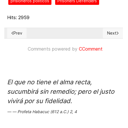
prisioneros políticos
Prisoners Defenders
Hits: 2959
Prev
Next
Previous article: AFGHANISTAN: Comment by UN High Commis
Next artic
Comments powered by
CComment
El que no tiene el alma recta,
sucumbirá sin remedio; pero el justo
vivirá por su fidelidad.
Profeta Habacuc (612 a.C.) 2, 4