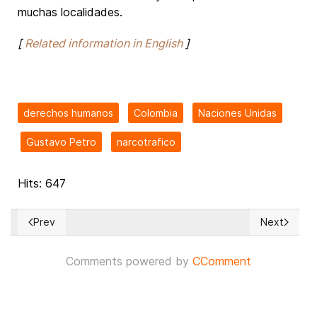
muchas localidades.
[
Related information in English
]
derechos humanos
Colombia
Naciones Unidas
Gustavo Petro
narcotrafico
Hits: 647
Prev
Next
Previous article: ¡FELIZ NAVIDAD! – MERRY CHRISTMAS!
Next articl
Comments powered by
CComment