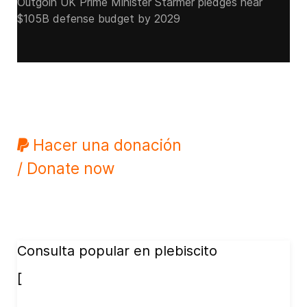
Outgoin UK Prime Minister Starmer pledges near
$105B defense budget by 2029
Hacer una donación
/ Donate now
Consulta popular en plebiscito
[