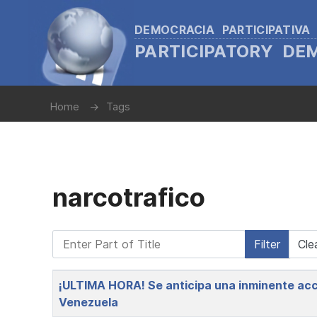
DEMOCRACIA PARTICIPATIVA
PARTICIPATORY D
Home
Tags
narcotrafico
Enter Part of Title
Filter
Cle
Title
¡ULTIMA HORA! Se anticipa una inminente acció
Venezuela