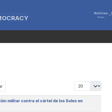
Noticias
EMOCRACY
News
Display #
ar
n militar contra el cártel de los Soles en