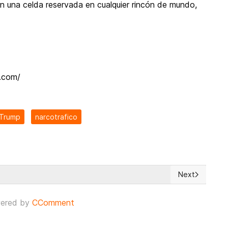
an una celda reservada en cualquier rincón de mundo,
o.
.com/
Trump
narcotrafico
Next
LA: UNA MEMORIA HISTÓRICA”
Next article: 
ered by
CComment