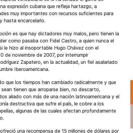
una expresión cubana que refleja hartazgo, a
ades muy importantes con recursos suficientes para
y hasta encarcelarlo.
pción es que hay dictadores muy malos, pero tienen la
oder como pasaba con Fidel Castro, a quien nunca el
i le hizo al insoportable Hugo Chávez con el
 10 de noviembre de 2007, por interrumpir
dríguez Zapatero, en la actualidad, un fiel asalariado
umbre Iberoamericana.
o que los tiempos han cambiado radicalmente y que
e sean tienen que arroparse bien, no descarto,
dos aliado con más de una nación latinoamericana y el
ía destructiva que sufre el país, le cobre a los
opelías, algunas de las cuales afectan profundamente
o.
ofreció una recompensa de 15 millones de dólares por