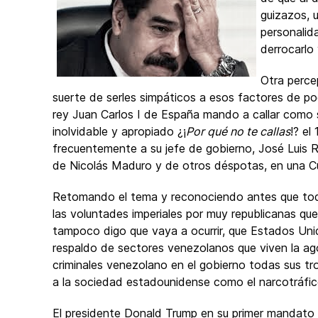
guizazos, 
personalid
derrocarlo 
Otra perce
suerte de serles simpáticos a esos factores de p
rey Juan Carlos I de España mando a callar como s
inolvidable y apropiado ¿¡
Por qué no te callas
!? el
frecuentemente a su jefe de gobierno, José Luis Ro
de Nicolás Maduro y de otros déspotas, en una C
Retomando el tema y reconociendo antes que tod
las voluntades imperiales por muy republicanas qu
tampoco digo que vaya a ocurrir, que Estados Uni
respaldo de sectores venezolanos que viven la agon
criminales venezolano en el gobierno todas sus tr
a la sociedad estadounidense como el narcotráfic
El presidente Donald Trump en su primer mandato 