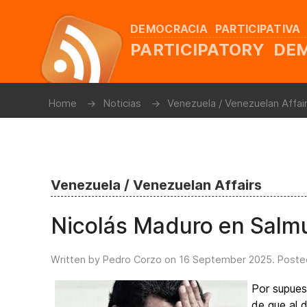
DEMOCRACIA PARTICIPATIVA
PARTICIPATORY D
Home
Noticias
Venezuela / Venezuelan Affai
Venezuela / Venezuelan Affairs
Nicolás Maduro en Salm
Written by Pedro Corzo on
16 September 2025
. Poste
Por supues
de que al 