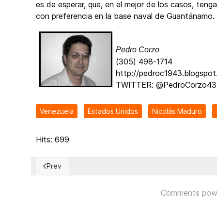
es de esperar, que, en el mejor de los casos, teng
con preferencia en la base naval de Guantánam
Pedro Corzo
(305) 498-1714
http://pedroc1943.blogspot
TWITTER: @PedroCorzo43
Venezuela
Estados Unidos
Nicolás Maduro
Hits: 699
Prev
Previous article: “DEMOCRACIA CRISTIANA VENEZUE
Comments pow