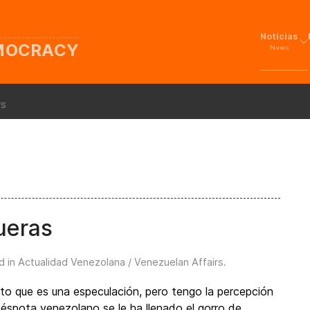
Noticias
EMOCRACY
News
rs
ueras
d in
Actualidad Venezolana / Venezuelan Affairs
.
to que es una especulación, pero tengo la percepción
déspota venezolano se le ha llenado el gorro de