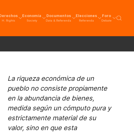
Derechos
Economía
Documentos
Elecciones
Foro
H. Rights
Society
Data & Referenda
Referenda
Debate
La riqueza económica de un
pueblo no consiste propiamente
en la abundancia de bienes,
medida según un cómputo pura y
estrictamente material de su
valor, sino en que esta