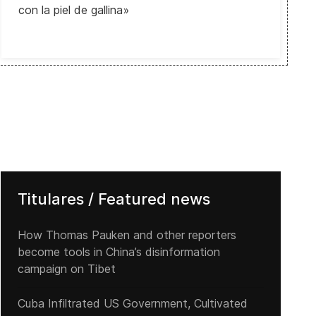
con la piel de gallina»
Titulares / Featured news
How Thomas Pauken and other reporters
become tools in China’s disinformation
campaign on Tibet
Cuba Infiltrated US Government, Cultivated