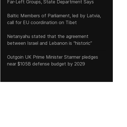
Far-Left Groups, State Department Says
Baltic Members of Parliament, led by Latvia,
call for EU coordination on Tibet
Netanyahu stated that the agreement
between Israel and Lebanon is “historic”
Outgoin UK Prime Minister Starmer pledges
near $105B defense budget by 2029
US Forces Stage 'Realistic' Drills in Caribbean Amid Venezuela Tensi