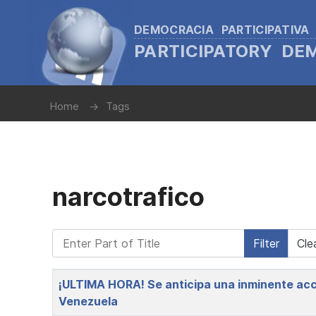
DEMOCRACIA PARTICIPATIVA
PARTICIPATORY D
Home
Tags
narcotrafico
Enter Part of Title
Filter
Cle
Title
¡ULTIMA HORA! Se anticipa una inminente acció
Venezuela