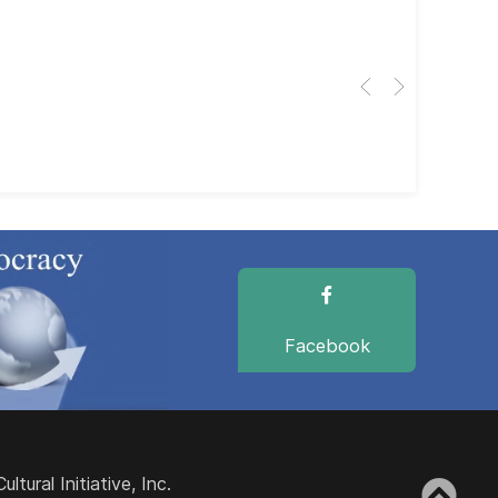
El 
Her
dir
dir
Facebook
ural Initiative, Inc.