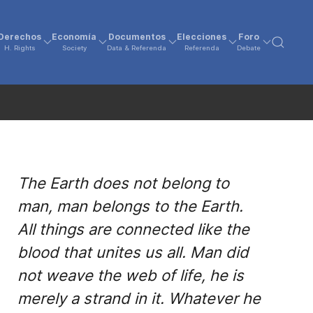
Derechos
Economía
Documentos
Elecciones
Foro
H. Rights
Society
Data & Referenda
Referenda
Debate
The Earth does not belong to
man, man belongs to the Earth.
All things are connected like the
blood that unites us all. Man did
not weave the web of life, he is
merely a strand in it. Whatever he