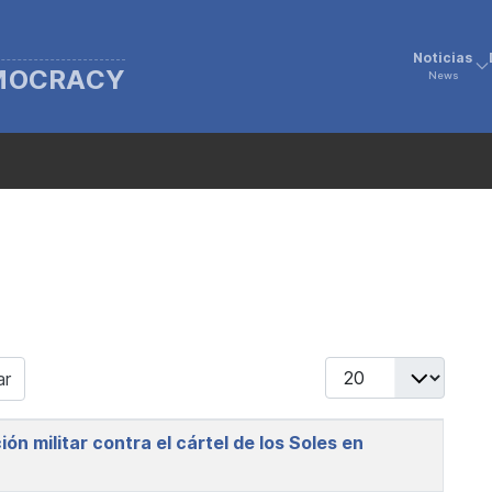
Noticias
EMOCRACY
News
Display #
ar
n militar contra el cártel de los Soles en