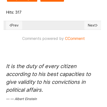
Hits: 317
Prev
Next
Previous article: La población salvadoreña aprueba la gestió
Next article
Comments powered by
CComment
It is the duty of every citizen
according to his best capacities to
give validity to his convictions in
political affairs.
Albert Einstein