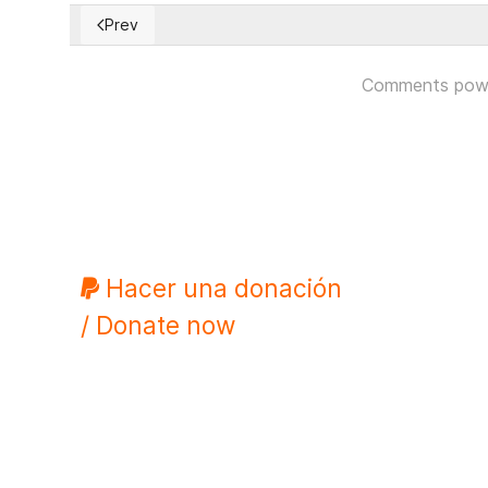
Prev
Previous article: ¿EN LA VENEZUELA DE 2026 QUE
Comments pow
Hacer una donación
/ Donate now