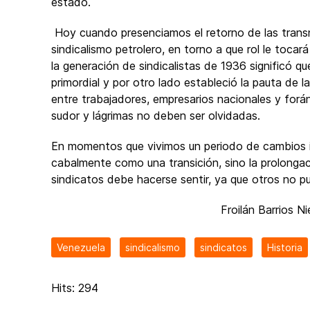
estado.
Hoy cuando presenciamos el retorno de las transna
sindicalismo petrolero, en torno a que rol le tocar
la generación de sindicalistas de 1936 significó q
primordial y por otro lado estableció la pauta de
entre trabajadores, empresarios nacionales y forá
sudor y lágrimas no deben ser olvidadas.
En momentos que vivimos un periodo de cambios i
cabalmente como una transición, sino la prolongac
sindicatos debe hacerse sentir, ya que otros no p
Froilán Barrios Nieves Movi
Venezuela
sindicalismo
sindicatos
Historia
Hits: 294