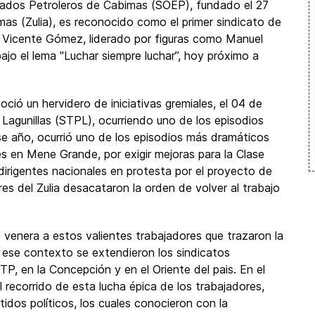
eados Petroleros de Cabimas (SOEP), fundado el 27
as (Zulia), es reconocido como el primer sindicato de
n Vicente Gómez, liderado por figuras como Manuel
jo el lema "Luchar siempre luchar”, hoy próximo a
ió un hervidero de iniciativas gremiales, el 04 de
Lagunillas (STPL), ocurriendo uno de los episodios
ese año, ocurrió uno de los episodios más dramáticos
ores en Mene Grande, por exigir mejoras para la Clase
dirigentes nacionales en protesta por el proyecto de
res del Zulia desacataron la orden de volver al trabajo
enera a estos valientes trabajadores que trazaron la
n ese contexto se extendieron los sindicatos
P, en la Concepción y en el Oriente del pais. En el
 recorrido de esta lucha épica de los trabajadores,
tidos políticos, los cuales conocieron con la