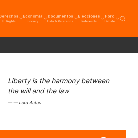
Derechos
Economía
Documentos
Elecciones
Foro
H. Rights
Society
Data & Referenda
Referenda
Debate
Liberty is the harmony between
the will and the law
Lord Acton