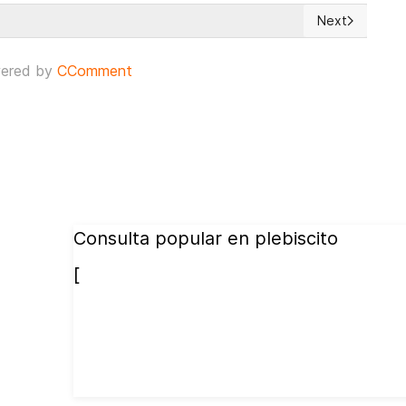
Next
 SOBREVIVE DEL DISCURSO FUNDACIONAL DEL CHAVISMO?
Next article: 
ered by
CComment
Consulta popular en plebiscito
[