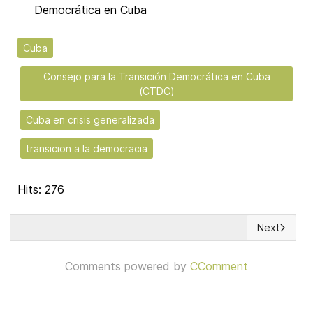
Democrática en Cuba
Cuba
Consejo para la Transición Democrática en Cuba
(CTDC)
Cuba en crisis generalizada
transicion a la democracia
Hits: 276
Next
Next article
Comments powered by
CComment