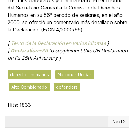
informes elaborados por el mandato. En el informe
del Secretario General a la Comisión de Derechos
Humanos en su 56º período de sesiones, en el año
2000, se ofreció un comentario más detallado sobre
la Declaración (E/CN.4/2000/95).
[
Texto de la Declaración en varios idiomas
]
[
Declaration+25
to supplement this UN Declaration
on its 25th Aniversary ]
derechos humanos
Naciones Unidas
Alto Comisionado
defenders
Hits: 1833
Next
Next article