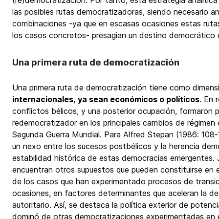
(re)democratización. Por tanto, esta estrategia analíti
las posibles rutas democratizadoras, siendo necesario an
combinaciones -ya que en escasas ocasiones estas ruta
los casos concretos- presagian un destino democrático e
Una primera ruta de democratización
Una primera ruta de democratización tiene como dimens
internacionales
,
ya sean económicos o políticos
. En 
conflictos bélicos, y una posterior ocupación, formaron 
redemocratizador en los principales cambios de régimen o
Segunda Guerra Mundial. Para Alfred Stepan (1986: 108-11
un nexo entre los sucesos postbélicos y la herencia democ
estabilidad histórica de estas democracias emergentes. J
encuentran otros supuestos que pueden constituirse en 
de los casos que han experimentado procesos de transic
ocasiones, en factores determinantes que aceleran la d
autoritario. Así, se destaca la política exterior de potenc
dominó de otras democratizaciones experimentadas en el