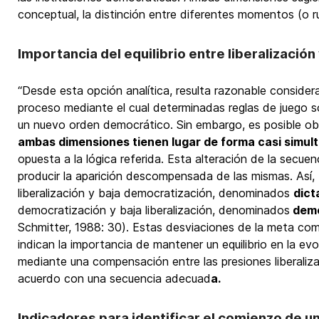
conceptual, la distinción entre diferentes momentos (o ru
Importancia del equilibrio entre liberalizació
“Desde esta opción analítica, resulta razonable considerar
proceso mediante el cual determinadas reglas de juego 
un nuevo orden democrático. Sin embargo, es posible ob
ambas dimensiones tienen lugar de forma casi simul
opuesta a la lógica referida. Esta alteración de la secue
producir la aparición descompensada de las mismas. Así, 
liberalización y baja democratización, denominados
dict
democratización y baja liberalización, denominados
demo
Schmitter, 1988: 30). Estas desviaciones de la meta co
indican la importancia de mantener un equilibrio en la ev
mediante una compensación entre las presiones liberaliz
acuerdo con una secuencia adecuad
a.
Indicadores para identificar el comienzo de un