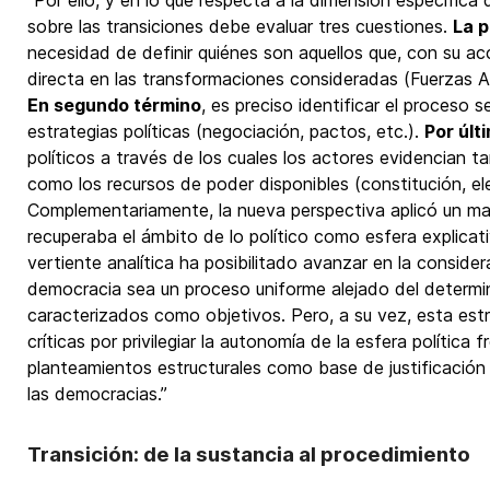
“Por ello, y en lo que respecta a la dimensión específica d
sobre las transiciones debe evaluar tres cuestiones.
La p
necesidad de definir quiénes son aquellos que, con su acc
directa en las transformaciones consideradas (Fuerzas Ar
En segundo término
, es preciso identificar el proceso 
estrategias políticas (negociación, pactos, etc.).
Por últ
políticos a través de los cuales los actores evidencian ta
como los recursos de poder disponibles (constitución, ele
Complementariamente, la nueva perspectiva aplicó un mar
recuperaba el ámbito de lo político como esfera explicat
vertiente analítica ha posibilitado avanzar en la consider
democracia sea un proceso uniforme alejado del determi
caracterizados como objetivos. Pero, a su vez, esta estr
críticas por privilegiar la autonomía de la esfera política
planteamientos estructurales como base de justificación 
las democracias.”
Transición: de la sustancia al procedimiento