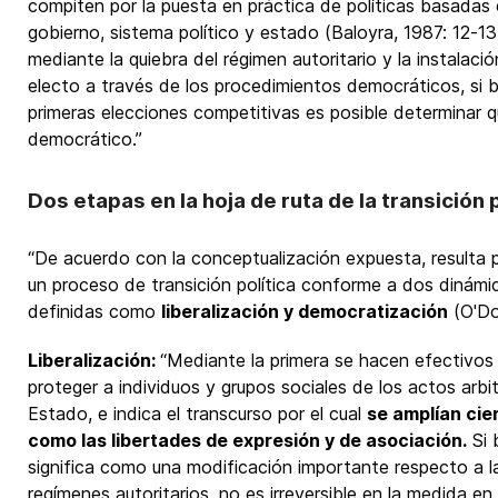
compiten por la puesta en práctica de políticas basadas
gobierno, sistema político y estado (Baloyra, 1987: 12-13
mediante la quiebra del régimen autoritario y la instala
electo a través de los procedimientos democráticos, si 
primeras elecciones competitivas es posible determinar q
democrático.”
Dos etapas en la hoja de ruta de la transición p
“De acuerdo con la conceptualización expuesta, resulta p
un proceso de transición política conforme a dos dinámi
definidas como
liberalización y democratización
(O'Don
Liberalización:
“Mediante la primera se hacen efectivos
proteger a individuos y grupos sociales de los actos arbit
Estado, e indica el transcurso por el cual
se amplían cie
como las libertades de expresión y de asociación.
Si 
significa como una modificación importante respecto a la
regímenes autoritarios, no es irreversible en la medida en