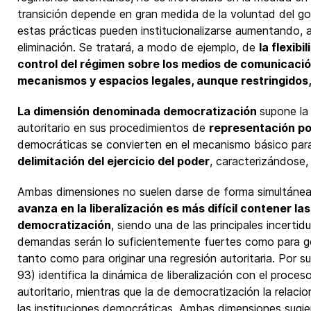
transición depende en gran medida de la voluntad del gobi
estas prácticas pueden institucionalizarse aumentando, a
eliminación. Se tratará, a modo de ejemplo, de
la flexib
control del régimen sobre los medios de comunicació
mecanismos y espacios legales, aunque restringidos, 
La dimensión denominada democratización
supone la
autoritario en sus procedimientos de
representación pol
democráticas se convierten en el mecanismo básico para
delimitación del ejercicio del poder
, caracterizándose, 
Ambas dimensiones no suelen darse de forma simultánea,
avanza en la liberalización es más difícil contener l
democratización
, siendo una de las principales incertid
demandas serán lo suficientemente fuertes como para g
tanto como para originar una regresión autoritaria. Por 
93) identifica la dinámica de liberalización con el proce
autoritario, mientras que la de democratización la relaci
las instituciones democráticas. Ambas dimensiones sugie