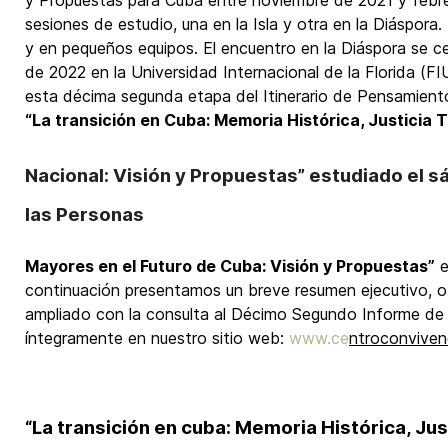
y Propuestas para Cuba entre noviembre de 2021 y febr
sesiones de estudio, una en la Isla y otra en la Diáspora. 
y en pequeños equipos. El encuentro en la Diáspora se ce
de 2022 en la Universidad Internacional de la Florida (F
esta décima segunda etapa del Itinerario de Pensamient
“La transición en Cuba: Memoria Histórica, Justicia T
Nacional: Visión y Propuestas” estudiado el s
las Personas
Mayores en el Futuro de Cuba: Visión y Propuestas”
e
continuación presentamos un breve resumen ejecutivo, 
ampliado con la consulta al Décimo Segundo Informe de
íntegramente en nuestro sitio web:
www.c
e
ntroconviven
“La transición en cuba: Memoria Histórica, Jus