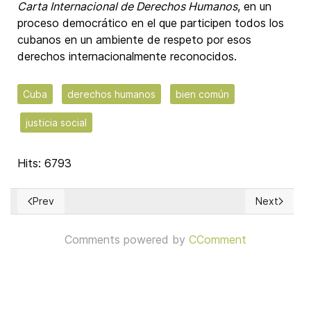
Carta Internacional de Derechos Humanos
, en un
proceso democrático en el que participen todos los
cubanos en un ambiente de respeto por esos
derechos internacionalmente reconocidos.
Cuba
derechos humanos
bien común
justicia social
Hits: 6793
Prev
Next
Previous article: La transición en Cuba: Memoria Histórica, Ju
Next article
Comments powered by
CComment