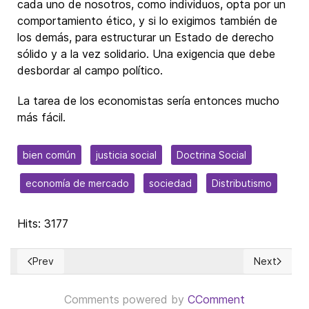
cada uno de nosotros, como individuos, opta por un
comportamiento ético, y si lo exigimos también de
los demás, para estructurar un Estado de derecho
sólido y a la vez solidario. Una exigencia que debe
desbordar al campo político.
La tarea de los economistas sería entonces mucho
más fácil.
bien común
justicia social
Doctrina Social
economía de mercado
sociedad
Distributismo
Hits: 3177
Prev
Next
Previous article: Polycrisis: The international debt burden 
Next articl
Comments powered by
CComment