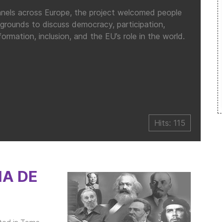
Panels across Europe, the project welcomed people
ckgrounds to discuss democracy, participation,
ormation, inclusion, and the EU’s role in the world.
Hits: 115
A DE