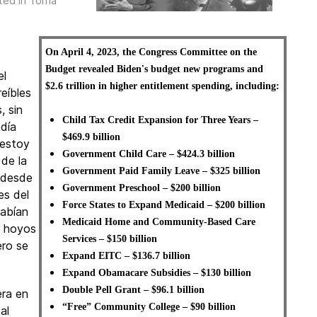
ted in
Toma
On April 4, 2023, the Congress Committee on the
Budget revealed Biden's budget new programs and
el
$2.6 trillion in higher entitlement spending, including:
eíbles
, sin
Child Tax Credit Expansion for Three Years –
 día
$469.9 billion
 estoy
Government Child Care – $424.3 billion
 de la
Government Paid Family Leave – $325 billion
, desde
Government Preschool – $200 billion
es del
Force States to Expand Medicaid – $200 billion
habían
Medicaid Home and Community-Based Care
r hoyos
Services – $150 billion
ero se
Expand EITC – $136.7 billion
Expand Obamacare Subsidies – $130 billion
Double Pell Grant – $96.1 billion
era en
“Free” Community College – $90 billion
al