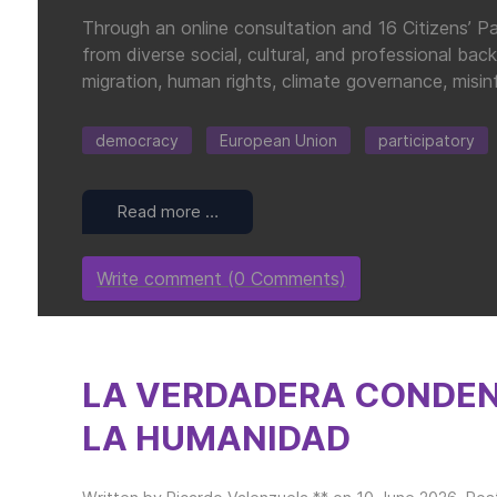
Through an online consultation and 16 Citizens’ 
from diverse social, cultural, and professional ba
migration, human rights, climate governance, misinf
democracy
European Union
participatory
Read more …
Write comment (0 Comments)
LA VERDADERA CONDEN
LA HUMANIDAD