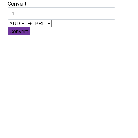
Convert
→
Convert