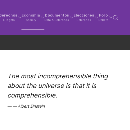
Derechos
Economía
Documentos
Elecciones
Foro
H. Rights
Society
Data & Referenda
Referenda
Debate
The most incomprehensible thing
about the universe is that it is
comprehensible.
Albert Einstein