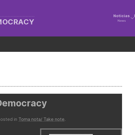
Noticias
EMOCRACY
News
r Democracy
Posted in
Toma nota/ Take note
.