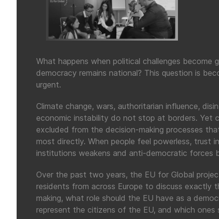
What happens when political challenges become gl
democracy remains national? This question is beco
urgent.
Climate change, wars, authoritarian influence, dis
economic instability do not stop at borders. Yet c
excluded from the decision-making processes that 
most directly. When people feel powerless, trust 
institutions weakens and anti-democratic forces b
Over the past two years, the EU for Global proje
residents from across Europe to discuss exactly th
making, what role should the EU have as a democr
represent the citizens of the EU, and which ones 