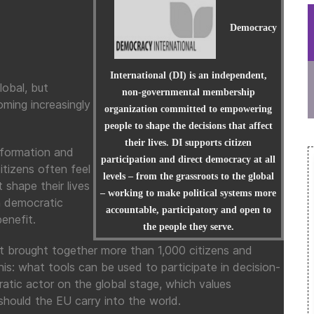
Democracy
International (DI) is an independent,
obal, but
non-governmental membership
ming increasingly
organization committed to empowering
people to shape the decisions that affect
their lives. DI supports citizen
information and
participation and direct democracy at all
itizens often feel
levels – from the grassroots to the global
shape their lives
– working to make political systems more
in democratic
accountable, participatory and open to
enefit.
the people they serve.
ct brought together more than 1,000 citizens and
is: what tools can be used to participate in decision-
atic actor on the global stage, which values
should the EU carry into the world.