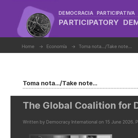
DEMOCRACIA PARTICIPATIVA
PARTICIPATORY D
Home
Economía
Toma nota.../Take note...
Toma nota.../Take note...
The Global Coalition fo
Written by Democracy International on
15 June 2026
. 