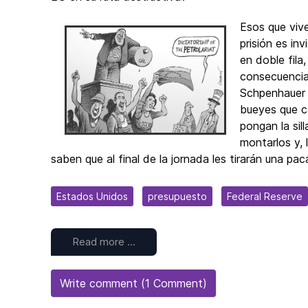
Esos que viv
prisión es in
en doble fila
consecuencia
Schpenhauer 
bueyes que c
pongan la sil
montarlos y, 
saben que al final de la jornada les tirarán una pac
Estados Unidos
presupuesto
Federal Reserve
Read more …
Write comment (1 Comment)