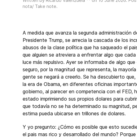
Written by Ricardo Valenzuela ** on
10 June 2026
. Pos
nota/ Take note
.
A medida que avanza la segunda administración d
Presidente Trump, se arrecia la cascada de los incr
abusos de la clase política que ha saqueado el pais
que alguien se atreviera a enfrentar algo que cada
luce más repulsivo. Ayer se informaba de algo que
seguro, por la magnitud que representa, la mayoría
gente se negará a creerlo. Se ha descubierto que
la era de Obama, en diferentes oficinas important
gobierno, al parecer en competencia con el FED, 
estado imprimiendo sus propios dolares para cubri
que todavía no se ha determinado su magnitud, p
estima pueda ubicarse en trillones de dolares.
Y yo pregunto: ¿Cómo es posible que esto sucedi
el pais mas rico y desarrollado del mundo? Porque 