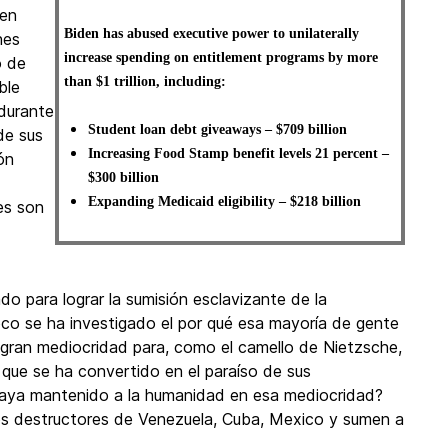
ien
Biden has abused executive power to unilaterally
nes
increase spending on entitlement programs by more
o de
than $1 trillion, including:
ble
 durante
Student loan debt giveaways – $709 billion
de sus
Increasing Food Stamp benefit levels 21 percent –
ón
$300 billion
Expanding Medicaid eligibility – $218 billion
es son
do para lograr la sumisión esclavizante de la
oco se ha investigado el por qué esa mayoría de gente
 gran mediocridad para, como el camello de Nietzsche,
 que se ha convertido en el paraíso de sus
 haya mantenido a la humanidad en esa mediocridad?
os destructores de Venezuela, Cuba, Mexico y sumen a