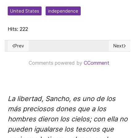
United States
independence
Hits: 222
Prev
Next
Previous article: Yiwu, capital de la globalización
Next article
Comments powered by
CComment
La libertad, Sancho, es uno de los
más preciosos dones que a los
hombres dieron los cielos; con ella no
pueden igualarse los tesoros que