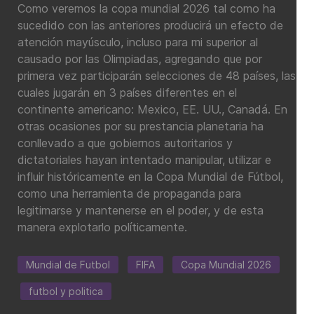
Como veremos la copa mundial 2026 tal como ha
sucedido con las anteriores producirá un efecto de
atención mayúsculo, incluso para mi superior al
causado por las Olimpiadas, agregando que por
primera vez participarán selecciones de 48 países, las
cuales jugarán en 3 países diferentes en el
continente americano: Mexico, EE. UU., Canadá. En
otras ocasiones por su prestancia planetaria ha
conllevado a que gobiernos autoritarios y
dictatoriales hayan intentado manipular, utilizar e
influir históricamente en la Copa Mundial de Fútbol,
como una herramienta de propaganda para
legitimarse y mantenerse en el poder, y de esta
manera explotarlo políticamente.
Mundial de Futbol
FIFA
Copa Mundial 2026
futbol y politica