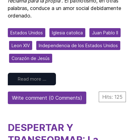
reclama para la propia
”. El patriotismo, en otras
palabras, conduce a un amor social debidamente
ordenado.
Estados Unidos
Iglesia catolica
Juan Pablo II
Leon XIV
Independencia de los Estados Unidos
Corazón de Jesús
Read more …
Hits: 125
Write comment (0 Comments)
DESPERTAR Y
TRANSFORMAR: La