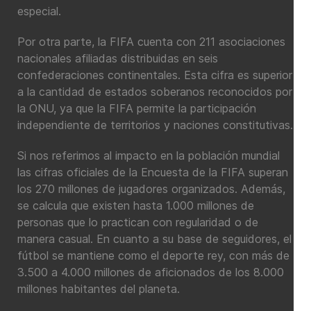
especial.
Por otra parte, la FIFA cuenta con 211 asociaciones
nacionales afiliadas distribuidas en seis
confederaciones continentales. Esta cifra es superior
a la cantidad de estados soberanos reconocidos por
la ONU, ya que la FIFA permite la participación
independiente de territorios y naciones constitutivas.
Si nos referimos al impacto en la población mundial
las cifras oficiales de la Encuesta de la FIFA superan
los 270 millones de jugadores organizados. Además,
se calcula que existen hasta 1.000 millones de
personas que lo practican con regularidad o de
manera casual. En cuanto a su base de seguidores, el
fútbol se mantiene como el deporte rey, con más de
3.500 a 4.000 millones de aficionados de los 8.000
millones habitantes del planeta.