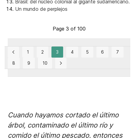
Brasil: del núcleo colonial al gigante sudamericano.
Un mundo de perplejos
Page 3 of 100
1
2
3
4
5
6
7
8
9
10
Cuando hayamos cortado el último
árbol, contaminado el último río y
comido el último pescado, entonces