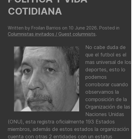
COTIDIANA
Written by Froilan Barrios on
10 June 2026
. Posted in
Columnistas invitados / Guest columnists
.
No cabe duda de
que el futbol es el
mas universal de los
deportes, esto lo
podemos
corroborar cuando
observamos la
composición de la
Organización de las
Naciones Unidas
(ONU), esta registra oficialmente 193 Estados
miembros, además de estos estados la organización
cuenta con otras 2 entidades con un estatus