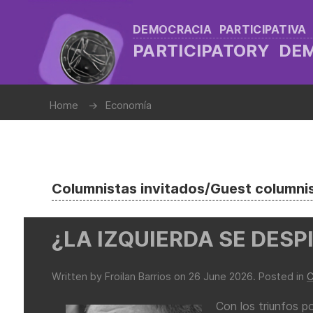
DEMOCRACIA PARTICIPATIVA
PARTICIPATORY D
Home
Economía
Columnistas invitados/Guest columni
¿LA IZQUIERDA SE DESP
Written by Froilan Barrios on
26 June 2026
. Posted in
C
Con los triunfos p