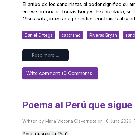
El arribo de los sandinistas al poder significo su a
en ese entonces Tomás Borges. Excarcelado, se tras
Misurasata, integrada por indios contrarios al sand
Daniel Ortega
castrismo
Riveras Bryan
sand
Read more …
Write comment (0 Comments)
Poema al Perú que sigue
Written by Maria Victoria Olavarrieta on
16 June 2026
.
Perú, despierta Perú,