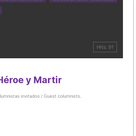
Hits: 91
Héroe y Martir
lumnistas invitados / Guest columnists
.