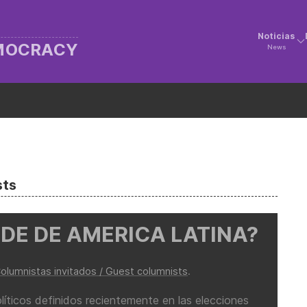
Noticias
EMOCRACY
News
sts
IDE DE AMERICA LATINA?
olumnistas invitados / Guest columnists
.
olíticos definidos recientemente en las elecciones