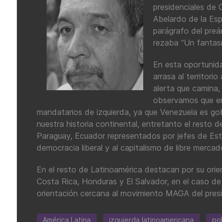
presidenciales de 
Abelardo de la Espr
parágrafo del pre
rezaba “Un fantas
En esta oportunida
arrasa al territori
alerta que camina,
observamos que en 
mandatarios de izquierda, ya que Venezuela es go
nuestra historia continental, entretanto el resto de
Paraguay, Ecuador representados por jefes de Est
democracia liberal y al capitalismo de libre mercad
En el resto de Latinoamérica destacan por su ori
Costa Rica, Honduras y El Salvador, en el caso de
orientación cercana al movimiento MAGA del pres
América Latina
izquierda latinoamericana
pol