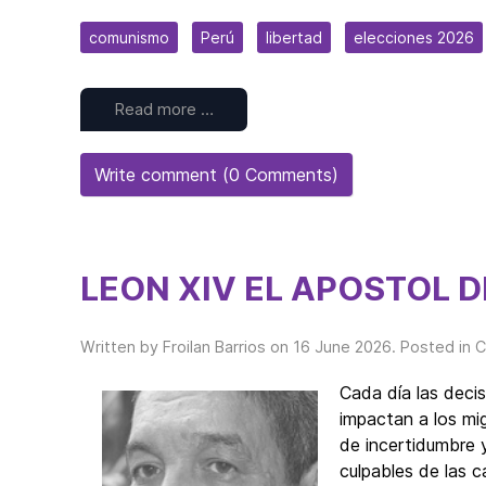
comunismo
Perú
libertad
elecciones 2026
Read more …
Write comment (0 Comments)
LEON XIV EL APOSTOL 
Written by Froilan Barrios on
16 June 2026
. Posted in
C
Cada día las deci
impactan a los mi
de incertidumbre 
culpables de las 