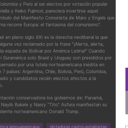
Colombia y Perú al ser electos por votación popular
iella y Keiko Fujimori, pareciera invertirse aquel
ámbulo del Manifiesto Comunista de Marx y Engels que
ma recorre Europa: el fantasma del comunismo”.
d en pleno siglo XXI es la derecha neoliberal la que
o alguna vez reclamado por la frase "¡Alerta, alerta,
 la espada de Bolívar por América Latina!" Cuando
Suramérica solo Brasil y Uruguay son presididos por
bernado por una tutela norteamericana inédita en
 7 países: Argentina, Chile, Bolivia, Perú, Colombia,
ado y candidatos recién electos afectos a la
o.
entación conservadora los gobiernos de: Panamá,
 Nayib Bukele y Nasry “Tito” Asfura manifiestan su
idente norteamericano Donald Trump.
itica latinoamericana
dictaduras castro-estalinistas