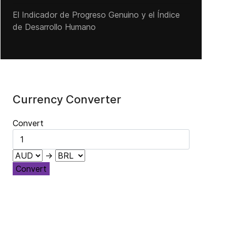
El Indicador de Progreso Genuino y el Índice
de Desarrollo Humano
Currency Converter
Convert
→
Convert