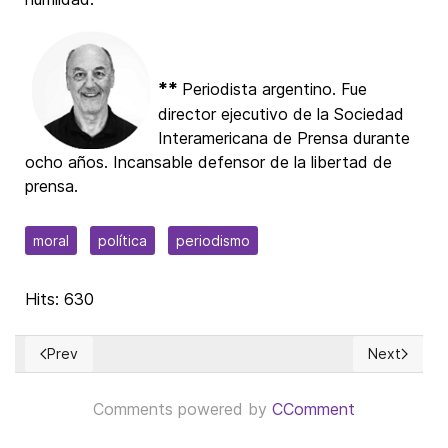
**
Periodista argentino. Fue
director ejecutivo de la Sociedad
Interamericana de Prensa durante
ocho años. Incansable defensor de la libertad de
prensa.
moral
política
periodismo
Hits: 630
Prev
Next
Previous article: Symposium de la Humanidad
Next article
Comments powered by
CComment