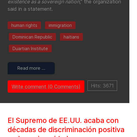
existence as a sovereign nation
," the organization
said in a statement.
human rights
immigration
Dominican Republic
haitians
Duartian Institute
Read more …
Hits: 3671
Write comment (0 Comments)
El Supremo de EE.UU. acaba con
décadas de discriminación positiva