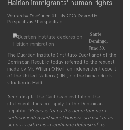
Haitian immigrants' human rights
Written by TeleSur on
01 July 2023
. Posted in
Perspectivas / Perspectives
.
Santo
Domingo,
June 30.
–
The Duartian Institute (Instituto Duartiano) of the
Dominican Republic today referred to the request
made by Mr. William O'Neill, an independent expert
of the United Nations (UN), on the human rights
situation in Haiti.
According to the Caribbean institution, the
statement does not apply to the Dominican
Republic. "
Because for us, the deportations of
undocumented and illegal Haitians are part of an
action in extremis in legitimate defense of its