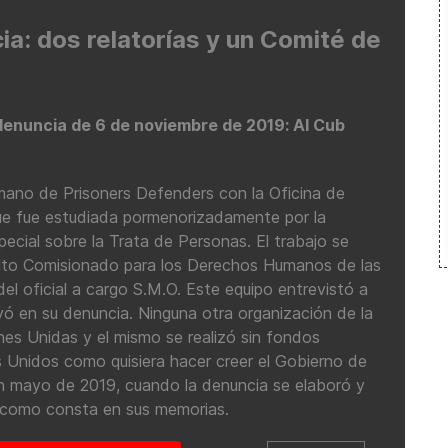
a: dos relatorías y un Comité de
 denuncia de 6 de noviembre de 2019: Al Cub
ano de Prisoners Defenders con la Oficina de
ue fue estudiada pormenorizadamente por la
pecial sobre la Trata de Personas. El trabajo se
 Alto Comisionado para los Derechos Humanos de las
el oficial a cargo S.M.O. Este equipo entrevistó a
ó en su denuncia. Ninguna otra organización de la
nes Unidas y el mismo se realizó sin fondos
 Unidos como quisiera hacer creer el Gobierno de
n mayo de 2019, cuando la denuncia se elaboró y
, como consta en sus memorias.