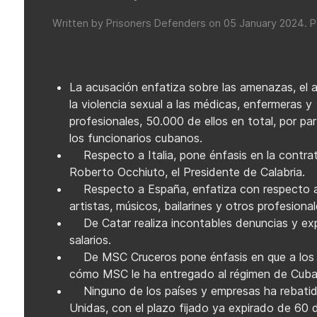
Written by Prisoners Defenders on
05 January 2024
. 
La acusación enfatiza sobre las amenazas, el 
la violencia sexual a las médicas, enfermeras y
profesionales, 50.000 de ellos en total, por pa
los funcionarios cubanos.
Respecto a Italia, pone énfasis en la contrat
Roberto Occhiuto, el Presidente de Calabria.
Respecto a España, enfatiza con respecto a l
artistas, músicos, bailarines y otros profesion
De Catar realiza incontables denuncias y ex
salarios.
De MSC Cruceros pone énfasis en que a los t
cómo MSC le ha entregado al régimen de Cuba 
Ninguno de los países y empresas ha rebatid
Unidas, con el plazo fijado ya expirado de 60 d