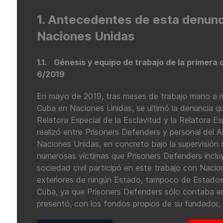
1. Antecedentes de esta denunci
Naciones Unidas
1.1. Génesis y equipo de trabajo de la primera
6/2019
En mayo de 2019, tras meses de trabajo mano a m
Cuba en Naciones Unidas, se ultimó la denuncia q
Relatora Especial de la Esclavitud y la Relatora Es
realizó entre Prisoners Defenders y personal del
Naciones Unidas, en concreto bajo la supervisión d
numerosas víctimas que Prisoners Defenders incluy
sociedad civil participó en este trabajo con Nacio
exteriores de ningún Estado, tampoco de Estados
Cuba, ya que Prisoners Defenders sólo contaba e
presentó, con los fondos propios de su fundador