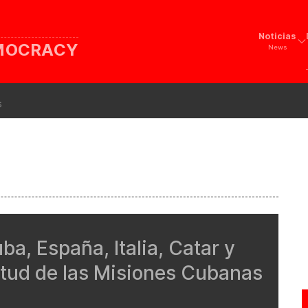
Noticias
EMOCRACY
News
s
a, España, Italia, Catar y
itud de las Misiones Cubanas