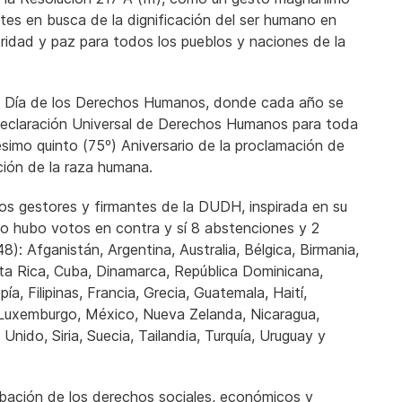
ntes en busca de la dignificación del ser humano en
speridad y paz para todos los pueblos y naciones de la
el Día de los Derechos Humanos, donde cada año se
 Declaración Universal de Derechos Humanos para toda
ésimo quinto (75º) Aniversario de la proclamación de
ción de la raza humana.
los gestores y firmantes de la DUDH, inspirada en su
no hubo votos en contra y sí 8 abstenciones y 2
: Afganistán, Argentina, Australia, Bélgica, Birmania,
osta Rica, Cuba, Dinamarca, República Dominicana,
a, Filipinas, Francia, Grecia, Guatemala, Haití,
ia, Luxemburgo, México, Nueva Zelanda, Nicaragua,
nido, Siria, Suecia, Tailandia, Turquía, Uruguay y
obación de los derechos sociales, económicos y