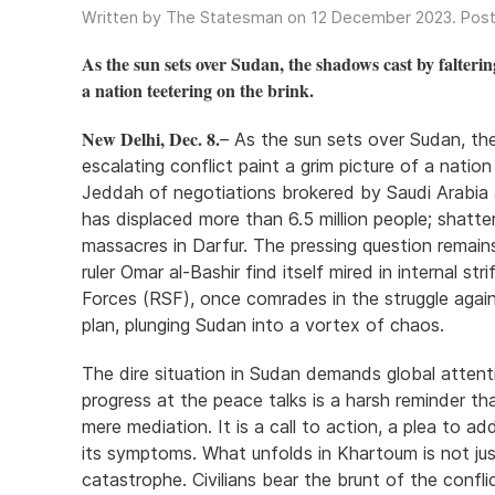
Written by The Statesman on
12 December 2023
. Pos
As the sun sets over Sudan, the shadows cast by falterin
a nation teetering on the brink.
New Delhi, Dec. 8.
– As the sun sets over Sudan, th
escalating conflict paint a grim picture of a natio
Jeddah of negotiations brokered by Saudi Arabia 
has displaced more than 6.5 million people; shatt
massacres in Darfur. The pressing question remain
ruler Omar al-Bashir find itself mired in internal s
Forces (RSF), once comrades in the struggle again
plan, plunging Sudan into a vortex of chaos.
The dire situation in Sudan demands global attent
progress at the peace talks is a harsh reminder t
mere mediation. It is a call to action, a plea to a
its symptoms. What unfolds in Khartoum is not just 
catastrophe. Civilians bear the brunt of the conflic