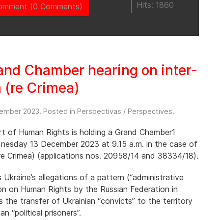
Hits: 1860
comment (0 Comments)
nd Chamber hearing on inter-
a (re Crimea)
ember 2023
. Posted in
Perspectivas / Perspectives
.
t of Human Rights is holding a Grand Chamber1
nesday 13 December 2023 at 9.15 a.m. in the case of
(re Crimea) (applications nos. 20958/14 and 38334/18).
Ukraine’s allegations of a pattern (“administrative
ion on Human Rights by the Russian Federation in
 the transfer of Ukrainian “convicts” to the territory
n “political prisoners”.