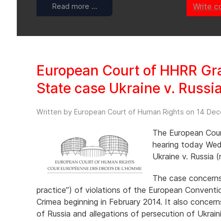
Read more …
Write 
European Court of HHRR Gra
State case Ukraine v. Russi
Written by European Court of Human Rights on
14 Dec
The European Cour
hearing today Wed
Ukraine v. Russia 
The case concerns 
practice”) of violations of the European Convent
Crimea beginning in February 2014. It also concerns
of Russia and allegations of persecution of Ukrainia