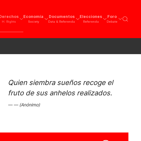
Derechos
Economía
Documentos
Elecciones
Foro
H. Rights
Society
Data & Referenda
Referenda
Debate
Quien siembra sueños recoge el
fruto de sus anhelos realizados.
(Anónimo)