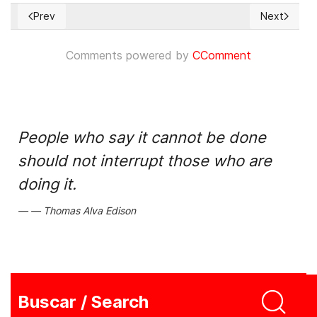
Prev
Next
Previous article: China replaces Tibet’s name with ‘Xizang’
Next article
Comments powered by
CComment
People who say it cannot be done
should not interrupt those who are
doing it.
Thomas Alva Edison
Buscar / Search