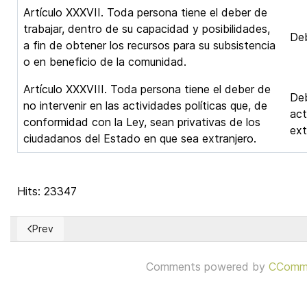
Artículo XXXVII. Toda persona tiene el deber de
trabajar, dentro de su capacidad y posibilidades,
Deb
a fin de obtener los recursos para su subsistencia
o en beneficio de la comunidad.
Artículo XXXVIII. Toda persona tiene el deber de
Deb
no intervenir en las actividades políticas que, de
act
conformidad con la Ley, sean privativas de los
ext
ciudadanos del Estado en que sea extranjero.
Hits: 23347
Prev
Previous article: Carta 08 – Manifiesto de la disidencia china
Comments powered by
CComm