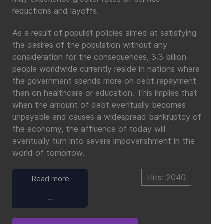
reductions and layoffs.
As a result of populist policies aimed at satisfying
the desires of the population without any
consideration for the consequences, 3.3 billion
people worldwide currently reside in nations where
the government spends more on debt repayment
than on healthcare or education. This implies that
when the amount of debt eventually becomes
unpayable and causes a widespread bankruptcy of
the economy, the affluence of today will
eventually turn into severe impoverishment in the
world of tomorrow.
Hits: 2040
Read more
…