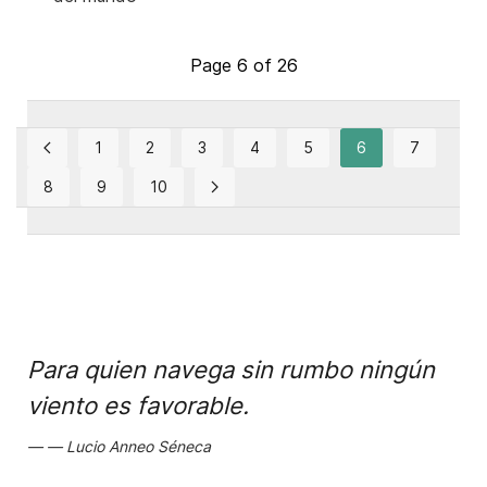
Page 6 of 26
1
2
3
4
5
6
7
8
9
10
Para quien navega sin rumbo ningún
viento es favorable.
Lucio Anneo Séneca