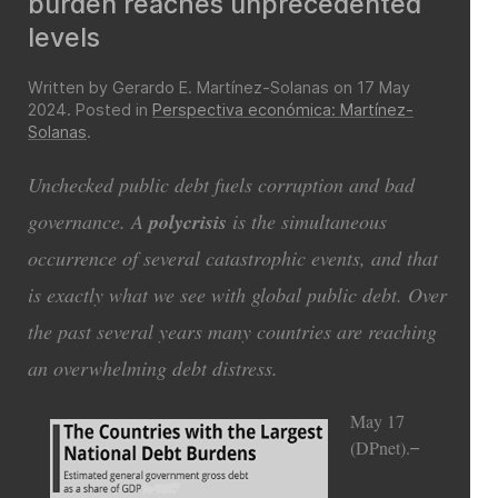
burden reaches unprecedented
levels
Written by Gerardo E. Martínez-Solanas on
17 May
2024
. Posted in
Perspectiva económica: Martínez-
Solanas
.
Unchecked public debt fuels corruption and bad
governance. A
polycrisis
is the simultaneous
occurrence of several catastrophic events, and that
is exactly what we see with global public debt. Over
the past several years many countries are reaching
an overwhelming debt distress.
May 17
(DPnet).
–