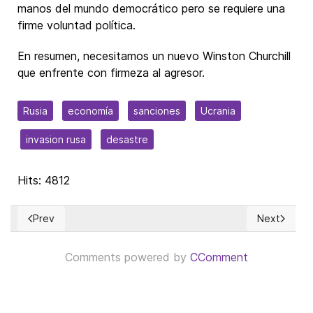
manos del mundo democrático pero se requiere una
firme voluntad política.
En resumen, necesitamos un nuevo Winston Churchill
que enfrente con firmeza al agresor.
Rusia
economía
sanciones
Ucrania
invasion rusa
desastre
Hits: 4812
Prev
Next
Previous article: La influencia del Marxismo en la Civilizació
Next articl
Comments powered by
CComment