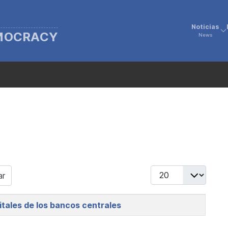
Noticias
EMOCRACY
News
Display #
ar
tales de los bancos centrales