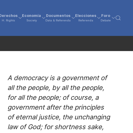
Derechos
Economía
Documentos
Elecciones
Foro
H. Rights
Society
Data & Referenda
Referenda
Debate
A democracy is a government of
all the people, by all the people,
for all the people; of course, a
government after the principles
of eternal justice, the unchanging
law of God; for shortness sake,