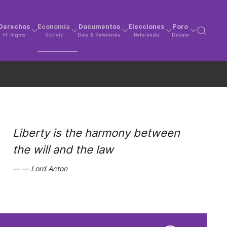
Derechos
Economía
Documentos
Elecciones
Foro
H. Rights
Society
Data & Referenda
Referenda
Debate
Liberty is the harmony between
the will and the law
Lord Acton