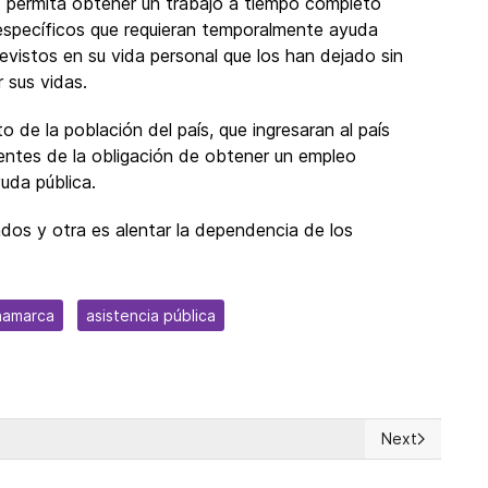
es permita obtener un trabajo a tiempo completo
specíficos que requieran temporalmente ayuda
evistos en su vida personal que los han dejado sin
 sus vidas.
to de la población del país, que ingresaran al país
ientes de la obligación de obtener un empleo
uda pública.
ados y otra es alentar la dependencia de los
namarca
asistencia pública
Next
a" y qué sucede cuando Estados Unidos llega a ese límite?
Next article: 