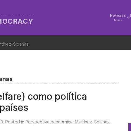
Noticias
EMOCRACY
News
rtínez-Solanas
lanas
lfare) como política
 países
23
. Posted in
Perspectiva económica: Martínez-Solanas
.