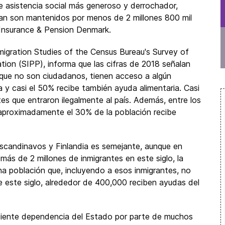
e asistencia social más generoso y derrochador,
jan son mantenidos por menos de 2 millones 800 mil
 Insurance & Pension Denmark.
mmigration Studies of the Census Bureau's Survey of
ion (SIPP), informa que las cifras de 2018 señalan
 que no son ciudadanos, tienen acceso a algún
a y casi el 50% recibe también ayuda alimentaria. Casi
tes que entraron ilegalmente al país. Además, entre los
aproximadamente el 30% de la población recibe
escandinavos y Finlandia es semejante, aunque en
ás de 2 millones de inmigrantes en este siglo, la
a población que, incluyendo a esos inmigrantes, no
de este siglo, alrededor de 400,000 reciben ayudas del
ciente dependencia del Estado por parte de muchos