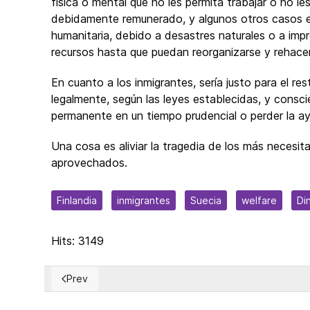
física o mental que no les permita trabajar o no l
debidamente remunerado, y algunos otros casos e
humanitaria, debido a desastres naturales o a impr
recursos hasta que puedan reorganizarse y rehacer
En cuanto a los inmigrantes, sería justo para el res
legalmente, según las leyes establecidas, y consc
permanente en un tiempo prudencial o perder la ay
Una cosa es aliviar la tragedia de los más necesit
aprovechados.
Finlandia
inmigrantes
Suecia
welfare
Di
Hits: 3149
Prev
Previous article: ¿Qué significa el "techo de la deud