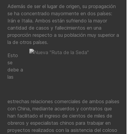
Además de ser el lugar de origen, su propagación
se ha concentrado mayormente en dos países:
Irán e Italia. Ambos están sufriendo la mayor
cantidad de casos y fallecimientos en una
proporción respecto a su población muy superior a
la de otros países.
Esto
se
debe a
las
estrechas relaciones comerciales de ambos países
con China, mediante acuerdos y contratos que
han facilitado el ingreso de cientos de miles de
obreros y especialistas chinos para trabajar en
proyectos realizados con la asistencia del coloso