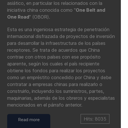
asiático, en particular los relacionados con la
iniciativa china conocida como "
One Belt and
One Road
" (OBOR).
Esta es una ingeniosa estrategia de penetración
internacional disfrazada de proyectos de inversión
para desarrollar la infraestructura de los países
receptores. Se trata de acuerdos que China
contrae con otros países con ese propósito
aparente, según los cuales el país recipiente
obtiene los fondos para realizar los proyectos
como un empréstito concedido por China y debe
contratar a empresas chinas para realizarlo o
construirlo, incluyendo los suministros, partes,
maquinarias, además de los obreros y especialistas
mencionados en el párrafo anterior.
Hits: 8035
Read more