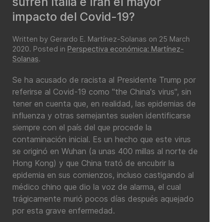
sufren Italia e Irán el mayor
impacto del Covid-19?
Written by Gerardo E. Martínez-Solanas on
25 March
2020
. Posted in
Perspectiva económica: Martínez-
Solanas
.
Se ha acusado de racista al Presidente Trump por
referirse al Covid-19 como "the China's virus", sin
tener en cuenta que, en realidad, las epidemias de
influenza y otras semejantes suelen identificarse
siempre con el país del que procede la
contaminación inicial. Es un hecho que este virus
se originó en Wuhan (a unas 400 millas al norte de
Hong Kong) y que China trató de encubrir la
epidemia en sus comienzos, incluso castigando al
médico chino que dio la voz de alarma, el cual
trágicamente murió pocos días después aquejado
por esta grave enfermedad.