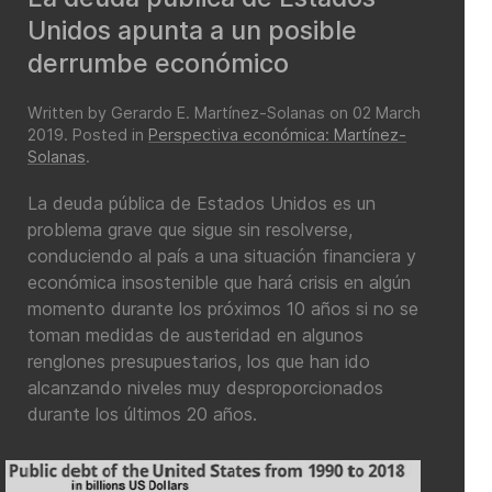
Unidos apunta a un posible
derrumbe económico
Written by Gerardo E. Martínez-Solanas on
02 March
2019
. Posted in
Perspectiva económica: Martínez-
Solanas
.
La deuda pública de Estados Unidos es un
problema grave que sigue sin resolverse,
conduciendo al país a una situación financiera y
económica insostenible que hará crisis en algún
momento durante los próximos 10 años si no se
toman medidas de austeridad en algunos
renglones presupuestarios, los que han ido
alcanzando niveles muy desproporcionados
durante los últimos 20 años.