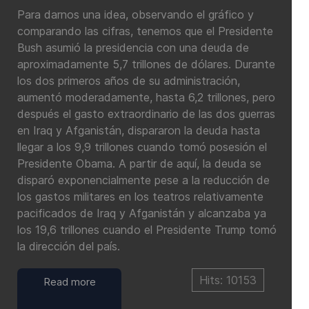
Para darnos una idea, observando el gráfico y
comparando las cifras, tenemos que el Presidente
Bush asumió la presidencia con una deuda de
aproximadamente 5,7 trillones de dólares. Durante
los dos primeros años de su administración,
aumentó moderadamente, hasta 6,2 trillones, pero
después el gasto extraordinario de las dos guerras
en Iraq y Afganistán, dispararon la deuda hasta
llegar a los 9,9 trillones cuando tomó posesión el
Presidente Obama. A partir de aquí, la deuda se
disparó exponencialmente pese a la reducción de
los gastos militares en los teatros relativamente
pacificados de Iraq y Afganistán y alcanzaba ya
los 19,6 trillones cuando el Presidente Trump tomó
la dirección del país.
Hits: 10153
Read more
…