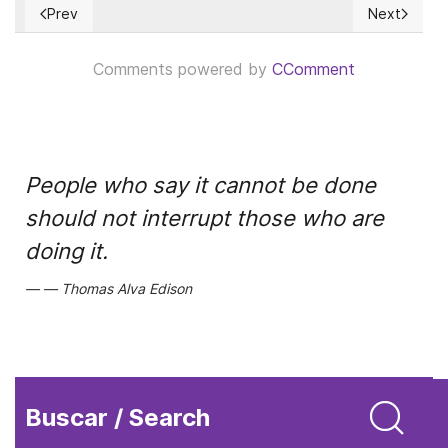
Prev
Next
Previous article: Dinero virtual, déficit comercial, deuda púb
Next articl
Comments powered by
CComment
People who say it cannot be done
should not interrupt those who are
doing it.
Thomas Alva Edison
Buscar / Search