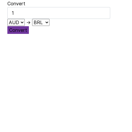
Convert
→
Convert