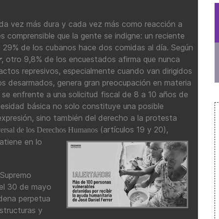
ada vez más dura y cada vez más como reacción a
 comprensible que la gente se indigne: un reciente
l 29% de los cubanos hace dos comidas al día. Según
r
, otro 9,8% de los encuestados afirma que nunca
ctos represivos, especialmente cuando van dirigidos
os desarmados, genera gran preocupación en materia
e enfrente a una solicitud fiscal de 8 a 10 años de
cesidad básica no solo constituye una posible
 expresión, sino también del derecho a la protesta
(artículos 19 y 20),
ersal de los Derechos Humanos
atiene en lo
l Supremo
 el 30 de mayo
adena perpetua
structuras y