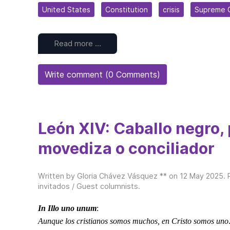
United States
Constitution
crisis
Supreme 
Read more …
Write comment (0 Comments)
León XIV: Caballo negro,
movediza o conciliador
Written by Gloria Chávez Vásquez ** on
12 May 2025
.
invitados / Guest columnists
.
In Illo uno unum
:
Aunque los cristianos somos muchos, en Cristo somos uno