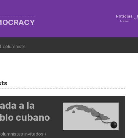
Noticias
EMOCRACY
News
t columnists
sts
ada a la
eblo cubano
olumnistas invitados /