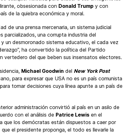
elirante, obsesionada con
Donald Trump
y con
 país de la quiebra económica y moral.
ad de una prensa mercenaria, un sistema judicial
 parcializados, una corrupta industria del
 y un desmoronado sistema educativo, el cada vez
iderazgo”, ha convertido la política del Partido
 vertedero del que beben sus insensatos electores.
esidencia,
Michael Goodwin
del
New York Post
icano, para expresar que USA no es un país comunista
er para tomar decisiones cuya línea apunte a un país de
erior administración convirtió al país en un asilo de
cuerdo con el análisis de
Patrice Lewis
en el
 la que los demócratas están dispuestos a caer por
ue el presidente proponga, el todo es llevarle la