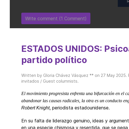
Write comment (1 Comment)
ESTADOS UNIDOS: Psicoa
partido político
Written by Gloria Chávez Vásquez ** on
27 May 2025
.
invitados / Guest columnists
.
El movimiento progresista enfrenta una bifurcación en el 
abandonar las causas radicales, la otra es un conducto en
, periodista estadounidense.
Robert Knight
En su falta de liderazgo genuino, ideas y argumen
en una especie chismosa y resentida, que se pega d