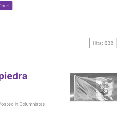
Court
Hits: 638
 piedra
 Posted in
Columnistas
.