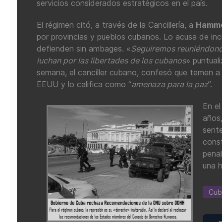
servicios considerados estratégicos en el país.
El régimen citó, a través de la Cancillería, a
Hamm
por provincias y pueblos cubanos. Lo acusa de inci
defienden sin ambages. «
Seguiremos reuniéndonos
luchan por las libertades de los cubanos
» puntual
semana, el canciller cubano, confesó que temen a 
EEUU y lo califica como “
amenaza para la paz
”.
En e
años,
sente
const
penal
una 
Cub