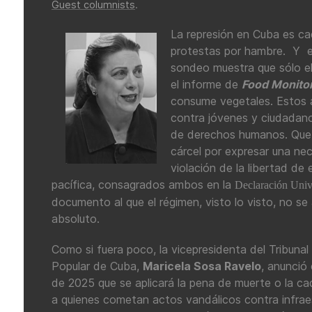
Guest columnists
.
La represión en Cuba es c
protestas por hambre. Y es
sondeo muestra que sólo e
el informe de
Food Monito
consume vegetales. Estos a
contra jóvenes y ciudadan
de derechos humanos. Que s
cárcel por expresar una ne
violación de la libertad de
pacífica, consagrados ambos en la
Declaración Univ
documento al que el régimen, visto lo visto, no se 
absoluto.
Como si fuera poco, la vicepresidenta del Tribuna
Popular de Cuba,
Maricela Sosa Ravelo
, anunció
de 2025 que se aplicará la pena de muerte o la c
a quienes cometan actos vandálicos contra infrae