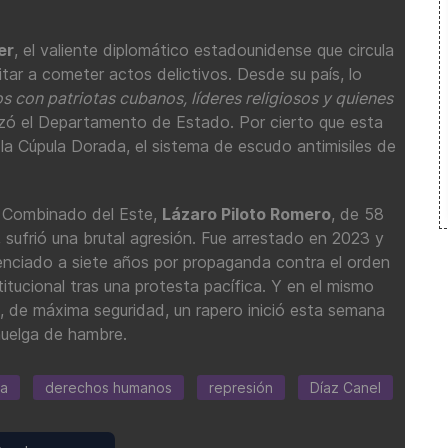
er
, el valiente diplomático estadounidense que circula
tar a cometer actos delictivos. Desde su país, lo
 con patriotas cubanos, líderes religiosos y quienes
izó el Departamento de Estado. Por cierto que esta
la Cúpula Dorada, el sistema de escudo antimisiles de
l Combinado del Este,
Lázaro Piloto Romero
, de 58
 sufrió una brutal agresión. Fue arrestado en 2023 y
nciado a siete años por propaganda contra el orden
itucional tras una protesta pacífica. Y en el mismo
, de máxima seguridad, un rapero inició esta semana
huelga de hambre.
a
derechos humanos
represión
Díaz Canel