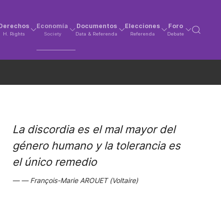
Derechos
Economía
Documentos
Elecciones
Foro
H. Rights
Society
Data & Referenda
Referenda
Debate
La discordia es el mal mayor del
género humano y la tolerancia es
el único remedio
François-Marie AROUET (Voltaire)