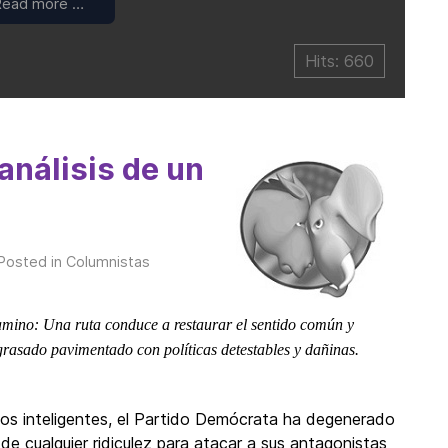
Read more …
Hits: 660
nálisis de un
 Posted in
Columnistas
camino: Una ruta conduce a restaurar el sentido común y
grasado pavimentado con políticas detestables y dañinas.
tos inteligentes, el Partido Demócrata ha degenerado
e cualquier ridiculez para atacar a sus antagonistas