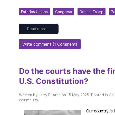
Estados Unidos
Congreso
Donald Trump
Pa
Read more …
Write comment (1 Comment)
Do the courts have the fi
U.S. Constitution?
Written by Larry P. Arnn on
15 May 2025
. Posted in
Col
columnists
.
Our country is 