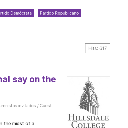
rtido Demócrata
Partido Republicano
Hits: 617
nal say on the
umnistas invitados / Guest
in the midst of a