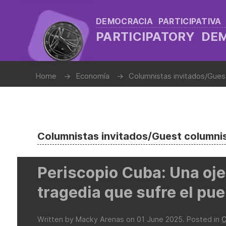
DEMOCRACIA PARTICIPATIVA
PARTICIPATORY D
Home
Economía
Columnistas invitados/Gues
Columnistas invitados/Guest columni
Periscopio Cuba: Una oje
tragedia que sufre el pu
Written by Macky Arenas on
01 June 2025
. Posted in
C