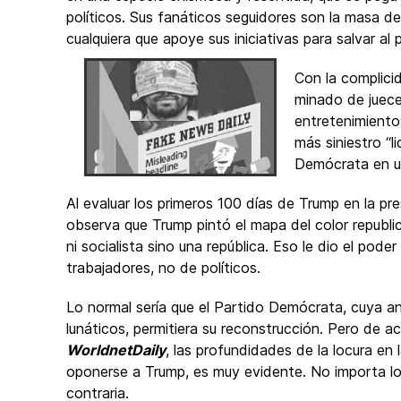
políticos. Sus fanáticos seguidores son la masa d
cualquiera que apoye sus iniciativas para salvar al
Con la complicid
minado de jueces
entretenimiento
más siniestro “l
Demócrata en un
Al evaluar los primeros 100 días de Trump en la pr
observa que Trump pintó el mapa del color republ
ni socialista sino una república. Eso le dio el pod
trabajadores, no de políticos.
Lo normal sería que el Partido Demócrata, cuya ant
lunáticos, permitiera su reconstrucción. Pero de a
WorldnetDaily
, las profundidades de la locura en
oponerse a Trump, es muy evidente. No importa lo q
contraria.