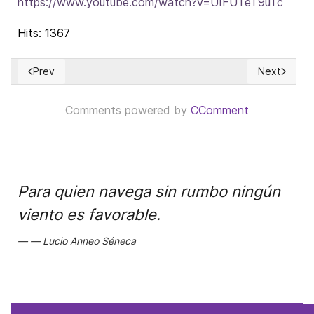
https://www.youtube.com/watch?v=UIFUTeT9uTc
Hits: 1367
Prev
Next
Previous article: The Politics of Freedom
Next article
Comments powered by
CComment
Para quien navega sin rumbo ningún
viento es favorable.
Lucio Anneo Séneca