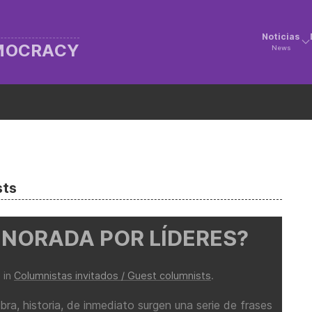
Noticias
EMOCRACY
News
sts
IGNORADA POR LÍDERES?
 in
Columnistas invitados / Guest columnists
.
a, historia, de inmediato surgen una serie de frases