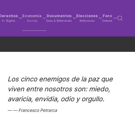
Derechos
Economía
Documentos
Elecciones
Foro
H. Rights
Society
Data & Referenda
Referenda
Debate
Los cinco enemigos de la paz que
viven entre nosotros son: miedo,
avaricia, envidia, odio y orgullo.
Francesco Petrarca