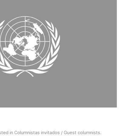
sted in
Columnistas invitados / Guest columnists
.