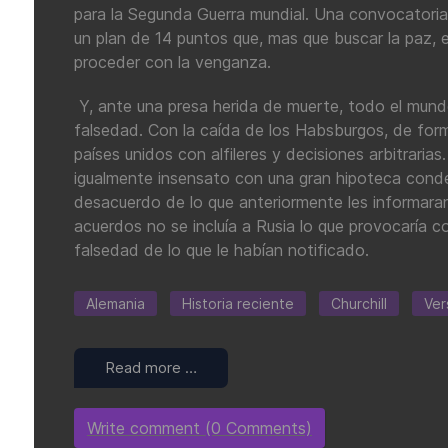
para la Segunda Guerra mundial. Una convocatoria 
un plan de 14 puntos que, mas que buscar la paz, 
proceder con la venganza.
Y, ante una presa herida de muerte, todo el mund
falsedad. Con la caída de los Habsburgos, de form
países unidos con alfileres y decisiones arbitraria
igualmente insensato con una gran hipoteca conden
desacuerdo de lo que anteriormente les informara
acuerdos no se incluía a Rusia lo que provocaría c
falsedad de lo que le habían notificado.
Alemania
Historia reciente
Churchill
Ver
Read more …
Write comment (0 Comments)