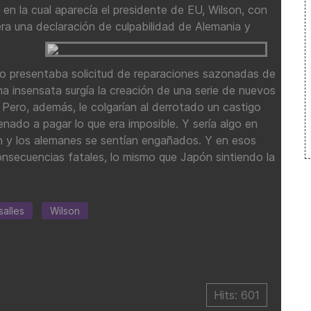
en la cual aparecía el presidente de EU, Wilson, con
era una declaración de culpabilidad de Alemania y
o presentaba solicitud de reparaciones sazonadas de
a insensata surgía la creación de una serie de nuevos
s. Pero, además, le colgarían al derrotado un castigo
ado a pagar lo que era imposible. Y sería algo en
n y los alemanes se sentían engañados. Y en esos
onsecuencias fatales, lo mismo que Japón sintiendo la
salles
Wilson
Hits: 601