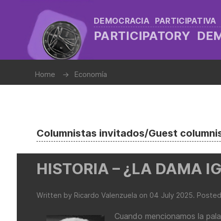
DEMOCRACIA PARTICIPATIVA
PARTICIPATORY D
Home
Economía
Columnistas invitados/Guest columni
HISTORIA – ¿LA DAMA 
Written by Ricardo Valenzuela on
04 July 2025
. Posted
Cuando mencionamos la palabr