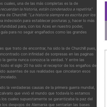
los cuales, una de las más completas es la de
recuerdan la historia, están condenados a repetirla
.”
na de Churchill: “
La historia siempre es escrita por los
a indecisión para establecer posturas y, hacer lo más
rofundidad para, con los Aces en nuestro poder,
guía para no seguir engañados como las grandes
es que trato de encontrar, ha sido la de Churchill pues,
ncontrado con infinidad de sorpresas en las paginas
 la gente nunca conozca la verdad. Y entre las
, todo el siglo 20 ha sido el receptor de los engaños de
ido ausentes de sus realidades que cincelaron esos
cincelado.
do la verdaderas causas de la primera guerra mundial,
l calvario que vivió el mundo que todavía lo estamos
 los cuales supuestamente se garantizaba la paz del
e los despojos de Alemania que sentarían las bases