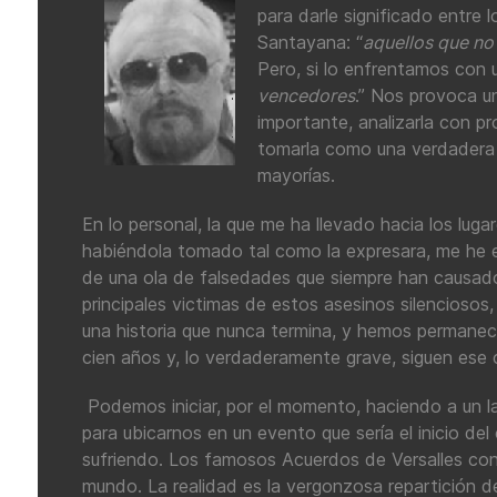
para darle significado entre 
Santayana: “
aquellos que no 
Pero, si lo enfrentamos con u
vencedores
.” Nos provoca un
importante, analizarla con p
tomarla como una verdadera 
mayorías.
En lo personal, la que me ha llevado hacia los lugar
habiéndola tomado tal como la expresara, me he e
de una ola de falsedades que siempre han causado
principales victimas de estos asesinos silenciosos
una historia que nunca termina, y hemos permanec
cien años y, lo verdaderamente grave, siguen ese 
Podemos iniciar, por el momento, haciendo a un la
para ubicarnos en un evento que sería el inicio de
sufriendo. Los famosos Acuerdos de Versalles con
mundo. La realidad es la vergonzosa repartición d