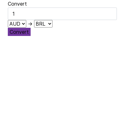
Convert
→
Convert