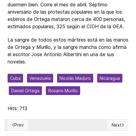
duermen bien. Corre el mes de abril. Séptimo
aniversario de las protestas populares en la que los
esbirros de Ortega mataron cerca de 400 personas,
estimados populares, 325 según el CIDH de la OEA.
La sangre de todos estos mártires está en las manos
de Ortega y Murillo, y la sangre mancha como afirma
el escritor Jose Antonio Albertini en una de sus
novelas.
Cuba
Venezuela
Nicolás Maduro
Nicaragua
Daniel Ortega
Rosario Murillo
Hits: 713
Prev
Next
Previous article: The bipartisan assault on free speech in th
Next articl