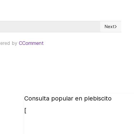
Next
s (OAS) at a crossroads; either it defends democracy or it disappe
Next article: 
ered by
CComment
Consulta popular en plebiscito
[