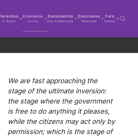
Derechos
Economía
Documentos
Elecciones
Foro
H. Rights
Society
Data & Referenda
Referenda
Debate
We are fast approaching the
stage of the ultimate inversion:
the stage where the government
is free to do anything it pleases,
while the citizens may act only by
permission; which is the stage of