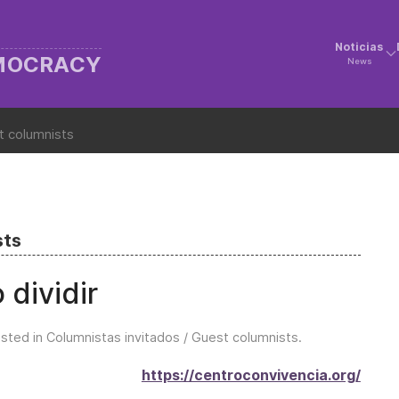
Noticias
EMOCRACY
News
t columnists
sts
 dividir
osted in
Columnistas invitados / Guest columnists
.
https://centroconvivencia.org/