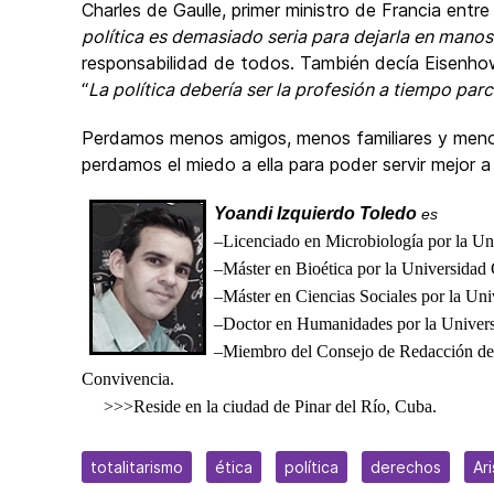
Charles de Gaulle, primer ministro de Francia entre
política es demasiado seria para dejarla en manos 
responsabilidad de todos. También decía Eisenho
“
La política debería ser la profesión a tiempo par
Perdamos menos amigos, menos familiares y menos 
perdamos el miedo a ella para poder servir mejor 
Yoandi Izquierdo Toledo
es
–Licenciado en Microbiología por la U
–Máster en Bioética por la Universidad 
–Máster en Ciencias Sociales por la Uni
–Doctor en Humanidades por la Universi
–Miembro del Consejo de Redacción de 
Convivencia.
>>>Reside en la ciudad de Pinar del Río, Cuba.
totalitarismo
ética
política
derechos
Ar