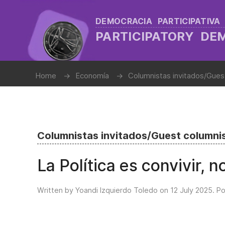
DEMOCRACIA PARTICIPATIVA
PARTICIPATORY D
Home
Economía
Columnistas invitados/Gues
Columnistas invitados/Guest columni
La Política es convivir, no
Written by Yoandi Izquierdo Toledo on
12 July 2025
. P