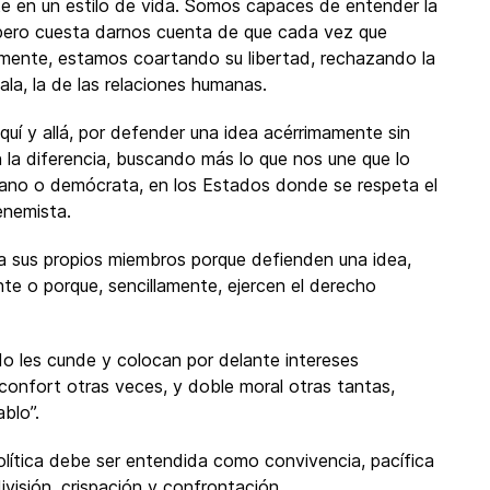
erte en un estilo de vida. Somos capaces de entender la
o; pero cuesta darnos cuenta de que cada vez que
almente, estamos coartando su libertad, rechazando la
la, la de las relaciones humanas.
quí y allá, por defender una idea acérrimamente sin
n la diferencia, buscando más lo que nos une que lo
cano o demócrata, en los Estados donde se respeta el
enemista.
 a sus propios miembros porque defienden una idea,
te o porque, sencillamente, ejercen el derecho
o les cunde y colocan por delante intereses
confort otras veces, y doble moral otras tantas,
blo”.
olítica debe ser entendida como convivencia, pacífica
visión, crispación y confrontación.