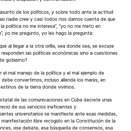
asunto de los políticos, y sobre todo ante la actitud
asi nadie cree y casi todos nos damos cuenta de que
la política no me interesa”, “yo no me meto en
a”, yo me pregunto, yo les hago la pregunta:
ue al llegar a la otra orilla, sea donde sea, se excuse
 responden las políticas económicas sino a cuestiones
 de gobierno?
el mal manejo de la política y el mal ejemplo de
o debe convertirnos, incluso allende los mares, en
stinos de la tierra donde vivimos.
estatal de las comunicaciones en Cuba decrete unas
cio de sus servicios ineficientes y
antes universitarios se manifieste ante esas medidas,
manifestación libre recogido en la Constitución de la
tonces, ese debate, esa búsqueda de consensos, esa