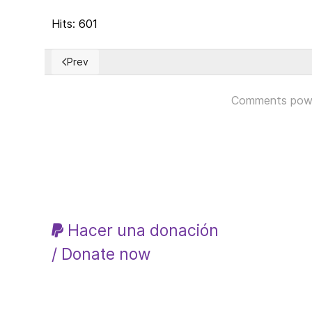
Hits: 601
Prev
Previous article: The Organization of American State
Comments pow
Hacer una donación
/ Donate now