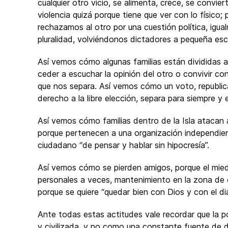
cualquier otro vicio, se alimenta, crece, se convi
violencia quizá porque tiene que ver con lo físic
rechazamos al otro por una cuestión política, igu
pluralidad, volviéndonos dictadores a pequeña esca
Así vemos cómo algunas familias están divididas a
ceder a escuchar la opinión del otro o convivir co
que nos separa. Así vemos cómo un voto, republi
derecho a la libre elección, separa para siempre y 
Así vemos cómo familias dentro de la Isla atacan
porque pertenecen a una organización independien
ciudadano “de pensar y hablar sin hipocresía”.
Así vemos cómo se pierden amigos, porque el mied
personales a veces, mantenimiento en la zona de 
porque se quiere “quedar bien con Dios y con el dia
Ante todas estas actitudes vale recordar que la p
y civilizada, y no como una constante fuente de di