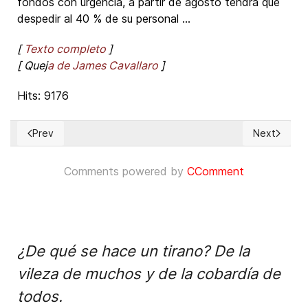
fondos con urgencia, a partir de agosto tendrá que
despedir al 40 % de su personal ...
[
Texto completo
]
[ Quej
a de James Cavallaro
]
Hits: 9176
Prev
Next
Previous article: Aumenta hostigamiento religioso en países
Next articl
Comments powered by
CComment
¿De qué se hace un tirano? De la
vileza de muchos y de la cobardía de
todos.