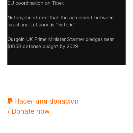
EU coordination on Tibet
Netanyahu stated that the agreement between
Israel and Lebanon is “historic”
Outgoin UK Prime Minister Starmer pledges near
$105B defense budget by 2029
Hacer una donación
/ Donate now