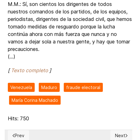
M.M.: Sí, son cientos los dirigentes de todos
nuestros comandos de los partidos, de los equipos,
periodistas, dirigentes de la sociedad civil, que hemos
tomado medidas de resguardo porque la lucha
continúa ahora con más fuerza que nunca y no
vamos a dejar sola a nuestra gente, y hay que tomar
precauciones.
(...)
[
Texto completo
]
Venezuela
Maduro
fraude electoral
María Corina Machado
Hits: 750
Prev
Next
Previous article: Fake friends and true enemies of the Venez
Next article