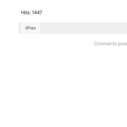
Hits: 1447
Prev
Previous article: ARGENTINA: Cristina Fernández de K
Comments pow