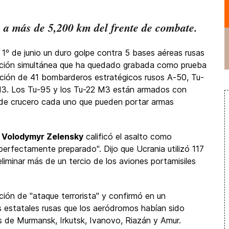
a a más de 5,200 km del frente de combate.
1º de junio un duro golpe
contra 5 bases aéreas rusas
ción simultánea que ha quedado grabada como prueba
cción de 41 bombarderos estratégicos rusos A-50, Tu-
3. Los Tu-95 y los Tu-22 M3 están armados con
 de crucero cada uno que pueden portar armas
e
Volodymyr Zelensky
calificó el asalto como
 "perfectamente preparado". Dijo que Ucrania utilizó 117
liminar más de un tercio de los aviones portamisiles
ación de "ataque terrorista" y confirmó en un
s estatales rusas que los aeródromos habían sido
s de Murmansk, Irkutsk, Ivanovo, Riazán y Amur.