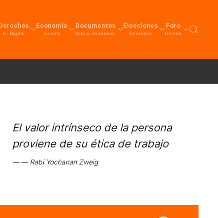
Derechos
Economía
Documentos
Elecciones
Foro
H. Rights
Society
Data & Referenda
Referenda
Debate
El valor intrínseco de la persona
proviene de su ética de trabajo
Rabí Yochanan Zweig