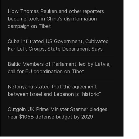
How Thomas Pauken and other reporters
become tools in China’s disinformation
campaign on Tibet
¡ÚLTIMA HORA! La rueda de prensa presidencial de este lunes en W
Cuba Infiltrated US Government, Cultivated
Far-Left Groups, State Department Says
Baltic Members of Parliament, led by Latvia,
call for EU coordination on Tibet
Netanyahu stated that the agreement
between Israel and Lebanon is “historic”
Outgoin UK Prime Minister Starmer pledges
near $105B defense budget by 2029