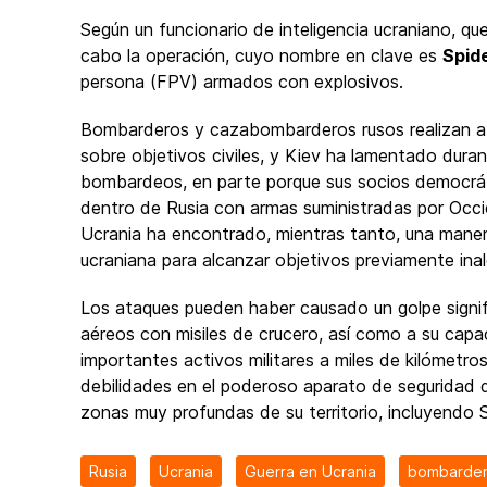
Según un funcionario de inteligencia ucraniano, qu
cabo la operación, cuyo nombre en clave es
Spid
persona (FPV) armados con explosivos.
Bombarderos y cazabombarderos rusos realizan at
sobre objetivos civiles, y Kiev ha lamentado dura
bombardeos, en parte porque sus socios democrát
dentro de Rusia con armas suministradas por Occ
Ucrania ha encontrado, mientras tanto, una maner
ucraniana para alcanzar objetivos previamente ina
Los ataques pueden haber causado un golpe signifi
aéreos con misiles de crucero, así como a su capac
importantes activos militares a miles de kilómetro
debilidades en el poderoso aparato de seguridad 
zonas muy profundas de su territorio, incluyendo S
Rusia
Ucrania
Guerra en Ucrania
bombarder