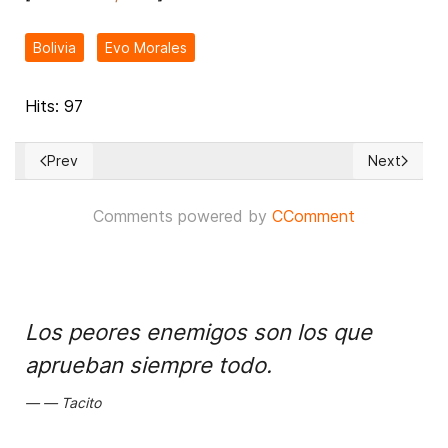
Bolivia
Evo Morales
Hits: 97
Prev
Next
Previous article: Intensa presión militar de Ucrania sobre las
Next articl
Comments powered by
CComment
Los peores enemigos son los que
aprueban siempre todo.
Tacito