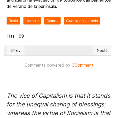
de verano de la península.
Rusia
Ucrania
Crimea
Guerra en Ucrania
Hits: 109
Prev
Next
Previous article: ARGENTINA — Milei prepara una reforma de
Next articl
Comments powered by
CComment
The vice of Capitalism is that it stands
for the unequal sharing of blessings;
whereas the virtue of Socialism is that